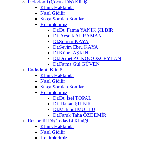
Pedodonti (Çocuk Diş) Kliniği
Klinik Hakkında
Nasıl Gidilir
Sıkça Sorulan Sorular
Hekimlerimiz
Dr.Dt. Fatma YANIK ŞILBIR
Dt. Ayşe KAHRAMAN
Dt.Şermin KAYA
Dt.Sevim Ebru KAYA
Dt.Kübra AŞKIN
Dt.Demet AĞKOÇ ÖZCEYLAN
Dt.Fatma Gül GÜVEN
Endodonti Kliniği
Klinik Hakkında
Nasıl Gidilir
Sıkça Sorulan Sorular
Hekimlerimiz
Dr.Dt. İzel TOPAL
Dt. Hakan ŞILBIR
Dt.Mahmut MUTLU
Dt.Faruk Taha ÖZDEMİR
Restoratif Diş Tedavisi Kliniği
Klinik Hakkında
Nasıl Gidilir
Hekimlerimiz