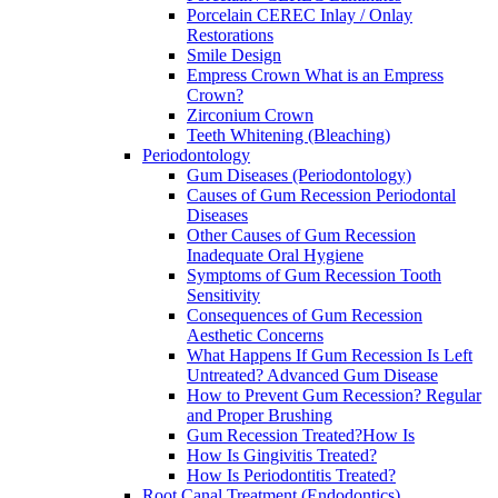
Porcelain CEREC Inlay / Onlay
Restorations
Smile Design
Empress Crown What is an Empress
Crown?
Zirconium Crown
Teeth Whitening (Bleaching)
Periodontology
Gum Diseases (Periodontology)
Causes of Gum Recession Periodontal
Diseases
Other Causes of Gum Recession
Inadequate Oral Hygiene
Symptoms of Gum Recession Tooth
Sensitivity
Consequences of Gum Recession
Aesthetic Concerns
What Happens If Gum Recession Is Left
Untreated? Advanced Gum Disease
How to Prevent Gum Recession? Regular
and Proper Brushing
Gum Recession Treated?How Is
How Is Gingivitis Treated?
How Is Periodontitis Treated?
Root Canal Treatment (Endodontics)