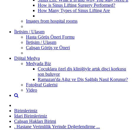
How is Sinus Lifting Surgery Performed?
How Many Types of Sinus Lifting Are
Images from hospital rooms
İletişim / Ulaşım
Hasta Görüş Öneri Formu
İletişim / Ulaşım
Çalışan Görüş ve Öneri
Dijital Medya
Medyada Biz
Çocuklara özel diş kliniğiyle artık dişçi korkusu
son buluyor
Ramazan'da Ağız ve Diş Sağlığı Nasıl Korunur?
Fotoğraf Galerisi
Video
Birimlerimiz
İdari Birimlerimiz
Çalışan Hakları Birimi
. Hastane Verimlilik Yerinde Değerlendirme ...