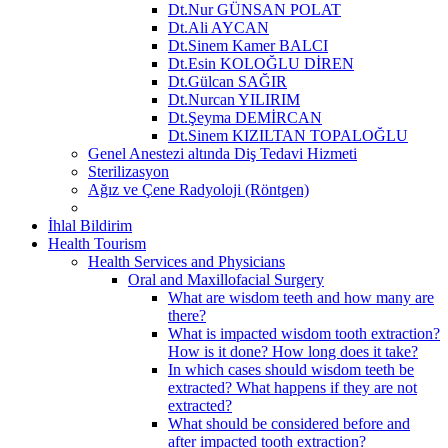
Dt.Nur GÜNSAN POLAT
Dt.Ali AYCAN
Dt.Sinem Kamer BALCI
Dt.Esin KOLOĞLU DİREN
Dt.Gülcan SAĞIR
Dt.Nurcan YILIRIM
Dt.Şeyma DEMİRCAN
Dt.Sinem KIZILTAN TOPALOĞLU
Genel Anestezi altında Diş Tedavi Hizmeti
Sterilizasyon
Ağız ve Çene Radyoloji (Röntgen)
İhlal Bildirim
Health Tourism
Health Services and Physicians
Oral and Maxillofacial Surgery
What are wisdom teeth and how many are
there?
What is impacted wisdom tooth extraction?
How is it done? How long does it take?
In which cases should wisdom teeth be
extracted? What happens if they are not
extracted?
What should be considered before and
after impacted tooth extraction?