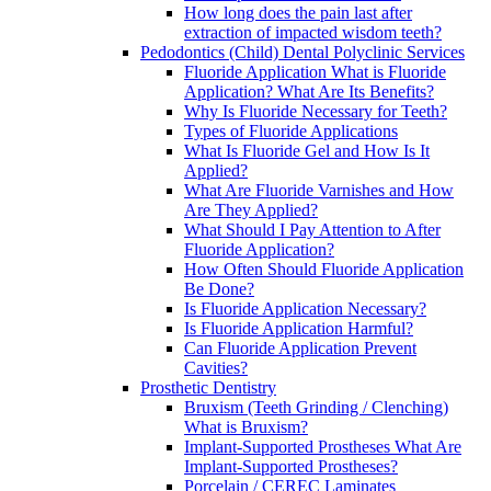
How long does the pain last after
extraction of impacted wisdom teeth?
Pedodontics (Child) Dental Polyclinic Services
Fluoride Application What is Fluoride
Application? What Are Its Benefits?
Why Is Fluoride Necessary for Teeth?
Types of Fluoride Applications
What Is Fluoride Gel and How Is It
Applied?
What Are Fluoride Varnishes and How
Are They Applied?
What Should I Pay Attention to After
Fluoride Application?
How Often Should Fluoride Application
Be Done?
Is Fluoride Application Necessary?
Is Fluoride Application Harmful?
Can Fluoride Application Prevent
Cavities?
Prosthetic Dentistry
Bruxism (Teeth Grinding / Clenching)
What is Bruxism?
Implant-Supported Prostheses What Are
Implant-Supported Prostheses?
Porcelain / CEREC Laminates