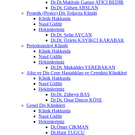
Dr.Dt.Makbule Gamze ATICI BEDİR
Dr.Dt. Gülşen ARSLAN
Protetik (Protez) Diş Tedavisi Kliniği
Klinik Hakkında
Nasıl Gidilir
Hekimlerimiz
Dr.Dt. Selin AYCAN
Dr.Dt. Özlem KAYIKÇI KARABAK
Periodontoloji Kliniği
Klinik Hakkında
Nasıl Gidilir
Hekimlerimiz
Dr.Dt. Mukaddes YEREBAKAN
Ağız ve Diş Çene Hastalıkları ve Cerrahisi Klinikleri
Klinik Hakkında
Nasıl Gidilir
Hekimlerimiz
Dr.Dt. Zübeyir BAŞ
Dr.Dt. Onur Dinçer KÖSE
Genel Diş Klinikleri
Klinik Hakkında
Nasıl Gidilir
Hekimlerimiz
Dt.Ömer ÇIKMAN
Dt.Hızır TUGCU