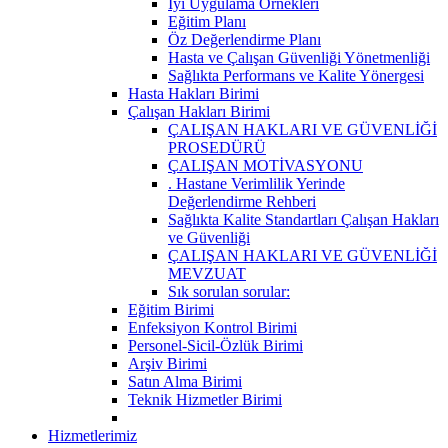
İyi Uygulama Örnekleri
Eğitim Planı
Öz Değerlendirme Planı
Hasta ve Çalışan Güvenliği Yönetmenliği
Sağlıkta Performans ve Kalite Yönergesi
Hasta Hakları Birimi
Çalışan Hakları Birimi
ÇALIŞAN HAKLARI VE GÜVENLİĞİ
PROSEDÜRÜ
ÇALIŞAN MOTİVASYONU
. Hastane Verimlilik Yerinde
Değerlendirme Rehberi
Sağlıkta Kalite Standartları Çalışan Hakları
ve Güvenliği
ÇALIŞAN HAKLARI VE GÜVENLİĞİ
MEVZUAT
Sık sorulan sorular:
Eğitim Birimi
Enfeksiyon Kontrol Birimi
Personel-Sicil-Özlük Birimi
Arşiv Birimi
Satın Alma Birimi
Teknik Hizmetler Birimi
Hizmetlerimiz