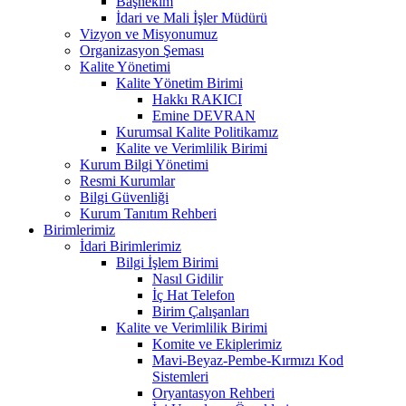
Başhekim
İdari ve Mali İşler Müdürü
Vizyon ve Misyonumuz
Organizasyon Şeması
Kalite Yönetimi
Kalite Yönetim Birimi
Hakkı RAKICI
Emine DEVRAN
Kurumsal Kalite Politikamız
Kalite ve Verimlilik Birimi
Kurum Bilgi Yönetimi
Resmi Kurumlar
Bilgi Güvenliği
Kurum Tanıtım Rehberi
Birimlerimiz
İdari Birimlerimiz
Bilgi İşlem Birimi
Nasıl Gidilir
İç Hat Telefon
Birim Çalışanları
Kalite ve Verimlilik Birimi
Komite ve Ekiplerimiz
Mavi-Beyaz-Pembe-Kırmızı Kod
Sistemleri
Oryantasyon Rehberi