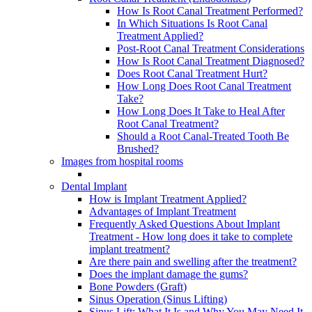
How Is Root Canal Treatment Performed?
In Which Situations Is Root Canal
Treatment Applied?
Post-Root Canal Treatment Considerations
How Is Root Canal Treatment Diagnosed?
Does Root Canal Treatment Hurt?
How Long Does Root Canal Treatment
Take?
How Long Does It Take to Heal After
Root Canal Treatment?
Should a Root Canal-Treated Tooth Be
Brushed?
Images from hospital rooms
Dental Implant
How is Implant Treatment Applied?
Advantages of Implant Treatment
Frequently Asked Questions About Implant
Treatment - How long does it take to complete
implant treatment?
Are there pain and swelling after the treatment?
Does the implant damage the gums?
Bone Powders (Graft)
Sinus Operation (Sinus Lifting)
Sinus Lift: What It Is and Why You May Need It