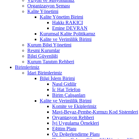
Vizyon ve Misyonumuz
Organizasyon Şeması
Kalite Yönetimi
Kalite Yönetim Birimi
Hakkı RAKICI
Emine DEVRAN
Kurumsal Kalite Politikamız
Kalite ve Verimlilik Birimi
Kurum Bilgi Yönetimi
Resmi Kurumlar
Bilgi Güvenliği
Kurum Tanıtım Rehberi
Birimlerimiz
İdari Birimlerimiz
Bilgi İşlem Birimi
Nasıl Gidilir
İç Hat Telefon
Birim Çalışanları
Kalite ve Verimlilik Birimi
Komite ve Ekiplerimiz
Mavi-Beyaz-Pembe-Kırmızı Kod Sistemleri
Oryantasyon Rehberi
İyi Uygulama Örnekleri
Eğitim Planı
Öz Değerlendirme Planı