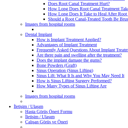
Does Root Canal Treatment Hurt?
How Long Does Root Canal Treatment Tak
How Long Does It Take to Heal After Root
Should a Root Canal-Treated Tooth Be Bru
Images from hospital rooms
Dental Implant
How is Implant Treatment Applied?
Advantages of Implant Treatment
Frequently Asked Questions About Implant Treatme
Are there pain and swelling after the treatment?
Does the implant damage the gums?
Bone Powders (Graft)
Sinus Operation (Sinus Lifting)
Sinus Lift: What It Is and Why You May Need It
How is Sinus Lifting Surgery Performed?
How Many Types of Sinus Lifting Are
Images from hospital rooms
İletişim / Ulaşım
Hasta Görüş Öneri Formu
İletişim / Ulaşım
Çalışan Görüş ve Öneri