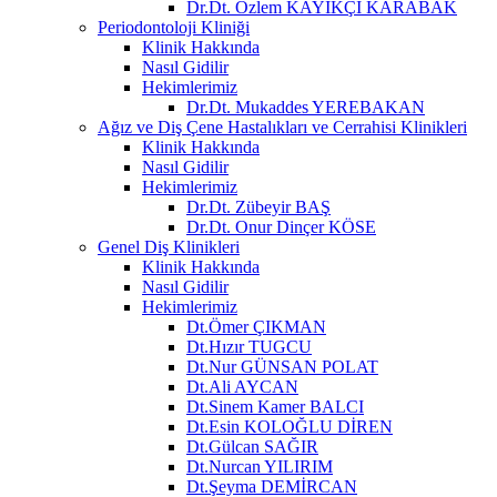
Dr.Dt. Özlem KAYIKÇI KARABAK
Periodontoloji Kliniği
Klinik Hakkında
Nasıl Gidilir
Hekimlerimiz
Dr.Dt. Mukaddes YEREBAKAN
Ağız ve Diş Çene Hastalıkları ve Cerrahisi Klinikleri
Klinik Hakkında
Nasıl Gidilir
Hekimlerimiz
Dr.Dt. Zübeyir BAŞ
Dr.Dt. Onur Dinçer KÖSE
Genel Diş Klinikleri
Klinik Hakkında
Nasıl Gidilir
Hekimlerimiz
Dt.Ömer ÇIKMAN
Dt.Hızır TUGCU
Dt.Nur GÜNSAN POLAT
Dt.Ali AYCAN
Dt.Sinem Kamer BALCI
Dt.Esin KOLOĞLU DİREN
Dt.Gülcan SAĞIR
Dt.Nurcan YILIRIM
Dt.Şeyma DEMİRCAN