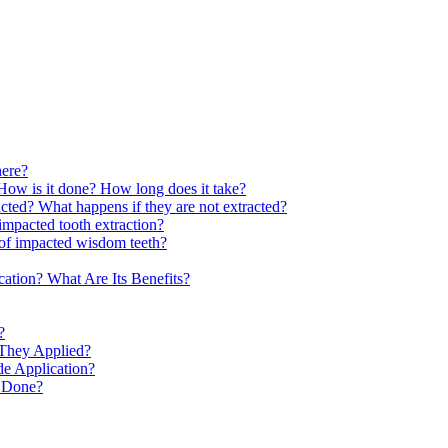
here?
How is it done? How long does it take?
cted? What happens if they are not extracted?
impacted tooth extraction?
n of impacted wisdom teeth?
cation? What Are Its Benefits?
?
They Applied?
de Application?
e Done?