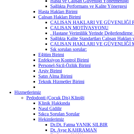
Hasta ve Çalışan Güvenliği Yönetmenliği
Sağlıkta Performans ve Kalite Yönergesi
Hasta Hakları Birimi
Çalışan Hakları Birimi
ÇALIŞAN HAKLARI VE GÜVENLİĞİ
ÇALIŞAN MOTİVASYONU
. Hastane Verimlilik Yerinde Değerlendirme
Sağlıkta Kalite Standartları Çalışan Hakları
ÇALIŞAN HAKLARI VE GÜVENLİĞİ
Sık sorulan sorular:
Eğitim Birimi
Enfeksiyon Kontrol Birimi
Personel-Sicil-Özlük Birimi
Arşiv Birimi
Satın Alma Birimi
Teknik Hizmetler Birimi
Hizmetlerimiz
Pedodonti (Çocuk Diş) Kliniği
Klinik Hakkında
Nasıl Gidilir
Sıkça Sorulan Sorular
Hekimlerimiz
Dr.Dt. Fatma YANIK ŞILBIR
Dt. Ayşe KAHRAMAN