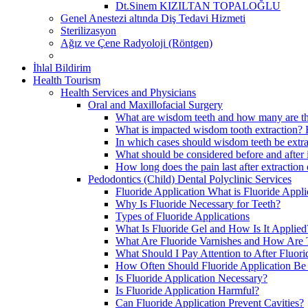
Dt.Sinem KIZILTAN TOPALOĞLU
Genel Anestezi altında Diş Tedavi Hizmeti
Sterilizasyon
Ağız ve Çene Radyoloji (Röntgen)
İhlal Bildirim
Health Tourism
Health Services and Physicians
Oral and Maxillofacial Surgery
What are wisdom teeth and how many are t
What is impacted wisdom tooth extraction? 
In which cases should wisdom teeth be extra
What should be considered before and after 
How long does the pain last after extractio
Pedodontics (Child) Dental Polyclinic Services
Fluoride Application What is Fluoride Appli
Why Is Fluoride Necessary for Teeth?
Types of Fluoride Applications
What Is Fluoride Gel and How Is It Applied
What Are Fluoride Varnishes and How Are 
What Should I Pay Attention to After Fluori
How Often Should Fluoride Application B
Is Fluoride Application Necessary?
Is Fluoride Application Harmful?
Can Fluoride Application Prevent Cavities?