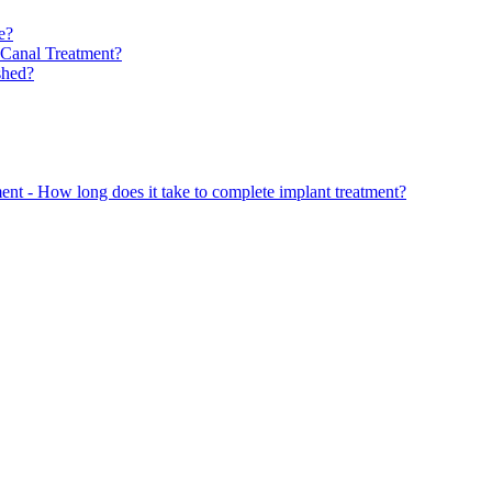
e?
 Canal Treatment?
shed?
nt - How long does it take to complete implant treatment?