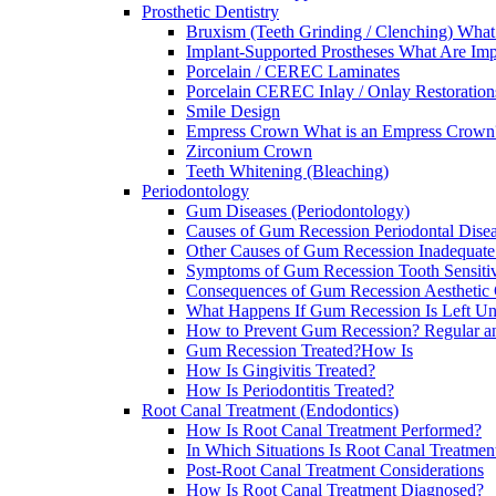
Prosthetic Dentistry
Bruxism (Teeth Grinding / Clenching) What
Implant-Supported Prostheses What Are Imp
Porcelain / CEREC Laminates
Porcelain CEREC Inlay / Onlay Restoration
Smile Design
Empress Crown What is an Empress Crown
Zirconium Crown
Teeth Whitening (Bleaching)
Periodontology
Gum Diseases (Periodontology)
Causes of Gum Recession Periodontal Dise
Other Causes of Gum Recession Inadequate
Symptoms of Gum Recession Tooth Sensitiv
Consequences of Gum Recession Aesthetic
What Happens If Gum Recession Is Left U
How to Prevent Gum Recession? Regular a
Gum Recession Treated?How Is
How Is Gingivitis Treated?
How Is Periodontitis Treated?
Root Canal Treatment (Endodontics)
How Is Root Canal Treatment Performed?
In Which Situations Is Root Canal Treatmen
Post-Root Canal Treatment Considerations
How Is Root Canal Treatment Diagnosed?