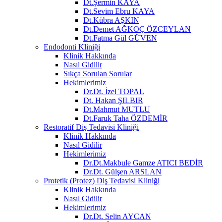
Dt.Şermin KAYA
Dt.Sevim Ebru KAYA
Dt.Kübra AŞKIN
Dt.Demet AĞKOÇ ÖZCEYLAN
Dt.Fatma Gül GÜVEN
Endodonti Kliniği
Klinik Hakkında
Nasıl Gidilir
Sıkça Sorulan Sorular
Hekimlerimiz
Dr.Dt. İzel TOPAL
Dt. Hakan ŞILBIR
Dt.Mahmut MUTLU
Dt.Faruk Taha ÖZDEMİR
Restoratif Diş Tedavisi Kliniği
Klinik Hakkında
Nasıl Gidilir
Hekimlerimiz
Dr.Dt.Makbule Gamze ATICI BEDİR
Dr.Dt. Gülşen ARSLAN
Protetik (Protez) Diş Tedavisi Kliniği
Klinik Hakkında
Nasıl Gidilir
Hekimlerimiz
Dr.Dt. Selin AYCAN