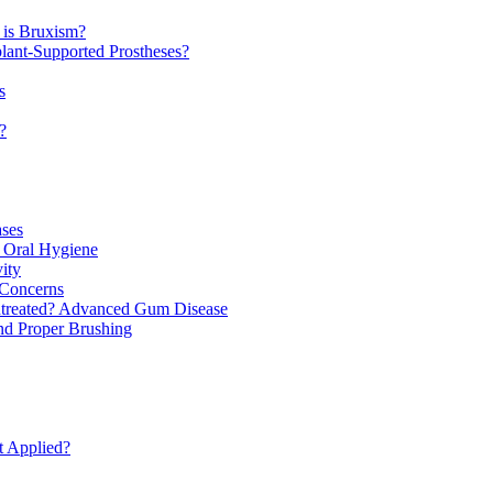
 is Bruxism?
lant-Supported Prostheses?
s
?
ases
 Oral Hygiene
ity
 Concerns
ntreated? Advanced Gum Disease
nd Proper Brushing
t Applied?