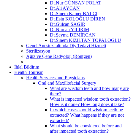
Dt.Nur GÜNSAN POLAT
Dt.Ali AYCAN
Dt.Sinem Kamer BALCI
Dt.Esin KOLOĞLU DİREN
Dt.Gülcan SAĞIR
Dt.Nurcan YILIRIM
Dt.Şeyma DEMİRCAN
Dt.Sinem KIZILTAN TOPALOĞLU
Genel Anestezi altında Diş Tedavi Hizmeti
Sterilizasyon
Ağız ve Çene Radyoloji (Röntgen)
İhlal Bildirim
Health Tourism
Health Services and Physicians
Oral and Maxillofacial Surgery
What are wisdom teeth and how many are
there?
What is impacted wisdom tooth extraction?
How is it done? How long does it take?
In which cases should wisdom teeth be
extracted? What happens if they are not
extracted?
What should be considered before and
after impacted tooth extraction?