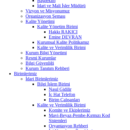
Başhekim
İdari ve Mali İşler Müdürü
Vizyon ve Misyonumuz
Organizasyon Şeması
Kalite Yönetimi
Kalite Yönetim Birimi
Hakkı RAKICI
Emine DEVRAN
Kurumsal Kalite Politikamız
Kalite ve Verimlilik Birimi
Kurum Bilgi Yönetimi
Resmi Kurumlar
Bilgi Güvenliği
Kurum Tanıtım Rehberi
Birimlerimiz
İdari Birimlerimiz
Bilgi İşlem Birimi
Nasıl Gidilir
İç Hat Telefon
Birim Çalışanları
Kalite ve Verimlilik Birimi
Komite ve Ekiplerimiz
Mavi-Beyaz-Pembe-Kırmızı Kod
Sistemleri
Oryantasyon Rehberi