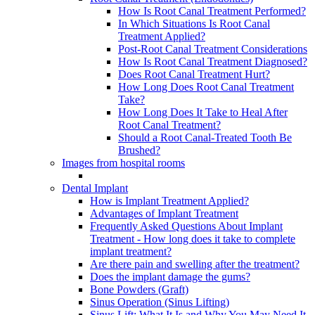
How Is Root Canal Treatment Performed?
In Which Situations Is Root Canal
Treatment Applied?
Post-Root Canal Treatment Considerations
How Is Root Canal Treatment Diagnosed?
Does Root Canal Treatment Hurt?
How Long Does Root Canal Treatment
Take?
How Long Does It Take to Heal After
Root Canal Treatment?
Should a Root Canal-Treated Tooth Be
Brushed?
Images from hospital rooms
Dental Implant
How is Implant Treatment Applied?
Advantages of Implant Treatment
Frequently Asked Questions About Implant
Treatment - How long does it take to complete
implant treatment?
Are there pain and swelling after the treatment?
Does the implant damage the gums?
Bone Powders (Graft)
Sinus Operation (Sinus Lifting)
Sinus Lift: What It Is and Why You May Need It