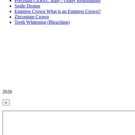
Porcelain CEREC Inlay / Onlay Restorations
Smile Design
Empress Crown What is an Empress Crown?
Zirconium Crown
Teeth Whitening (Bleaching)
2026
×