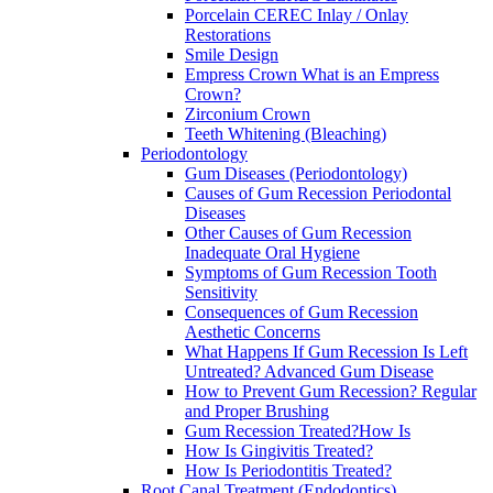
Porcelain CEREC Inlay / Onlay
Restorations
Smile Design
Empress Crown What is an Empress
Crown?
Zirconium Crown
Teeth Whitening (Bleaching)
Periodontology
Gum Diseases (Periodontology)
Causes of Gum Recession Periodontal
Diseases
Other Causes of Gum Recession
Inadequate Oral Hygiene
Symptoms of Gum Recession Tooth
Sensitivity
Consequences of Gum Recession
Aesthetic Concerns
What Happens If Gum Recession Is Left
Untreated? Advanced Gum Disease
How to Prevent Gum Recession? Regular
and Proper Brushing
Gum Recession Treated?How Is
How Is Gingivitis Treated?
How Is Periodontitis Treated?
Root Canal Treatment (Endodontics)