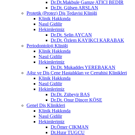
Dr.Dt.Makbule Gamze ATICI BEDİR
Dr.Dt. Gülşen ARSLAN
Protetik (Protez) Diş Tedavisi Kliniği
Klinik Hakkında
Nasıl Gidilir
Hekimlerimiz
Dr.Dt. Selin AYCAN
Dr.Dt. Özlem KAYIKÇI KARABAK
Periodontoloji Kliniği
Klinik Hakkında
Nasıl Gidilir
Hekimlerimiz
Dr.Dt. Mukaddes YEREBAKAN
Ağız ve Diş Çene Hastalıkları ve Cerrahisi Klinikleri
Klinik Hakkında
Nasıl Gidilir
Hekimlerimiz
Dr.Dt. Zübeyir BAŞ
Dr.Dt. Onur Dinçer KÖSE
Genel Diş Klinikleri
Klinik Hakkında
Nasıl Gidilir
Hekimlerimiz
Dt.Ömer ÇIKMAN
Dt.Hızır TUGCU