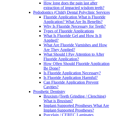
How long does the pain last after
extraction of impacted wisdom teeth?
Pedodontics (Child) Dental Polyclinic Services
Fluoride Application What is Fluoride
Application? What Are Its Benefits?
Why Is Fluoride Necessary for Teeth?
Types of Fluoride Applications
What Is Fluoride Gel and How Is It
Applied?
What Are Fluoride Varnishes and How
Are They Applied?
What Should I Pay Attention to After
Fluoride Application?
How Often Should Fluoride Application
Be Done?
Is Fluoride Application Necessary?
Is Fluoride Application Harmful?
Can Fluoride Application Prevent
Cavities?
Prosthetic Dentistry
Bruxism (Teeth Grinding / Clenching)
What is Bruxism?
Implant-Supported Prostheses What Are
Implant-Supported Prostheses?
Porcelain / CEREC Laminates