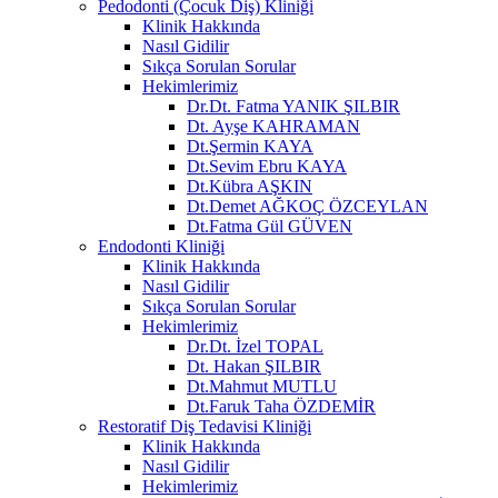
Pedodonti (Çocuk Diş) Kliniği
Klinik Hakkında
Nasıl Gidilir
Sıkça Sorulan Sorular
Hekimlerimiz
Dr.Dt. Fatma YANIK ŞILBIR
Dt. Ayşe KAHRAMAN
Dt.Şermin KAYA
Dt.Sevim Ebru KAYA
Dt.Kübra AŞKIN
Dt.Demet AĞKOÇ ÖZCEYLAN
Dt.Fatma Gül GÜVEN
Endodonti Kliniği
Klinik Hakkında
Nasıl Gidilir
Sıkça Sorulan Sorular
Hekimlerimiz
Dr.Dt. İzel TOPAL
Dt. Hakan ŞILBIR
Dt.Mahmut MUTLU
Dt.Faruk Taha ÖZDEMİR
Restoratif Diş Tedavisi Kliniği
Klinik Hakkında
Nasıl Gidilir
Hekimlerimiz