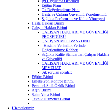
İyi Uygulama Örnekleri
Eğitim Planı
Öz Değerlendirme Planı
Hasta ve Çalışan Güvenliği Yönetmenliği
Sağlıkta Performans ve Kalite Yönergesi
Hasta Hakları Birimi
Çalışan Hakları Birimi
ÇALIŞAN HAKLARI VE GÜVENLİĞİ
PROSEDÜRÜ
ÇALIŞAN MOTİVASYONU
. Hastane Verimlilik Yerinde
Değerlendirme Rehberi
Sağlıkta Kalite Standartları Çalışan Hakları
ve Güvenliği
ÇALIŞAN HAKLARI VE GÜVENLİĞİ
MEVZUAT
Sık sorulan sorular:
Eğitim Birimi
Enfeksiyon Kontrol Birimi
Personel-Sicil-Özlük Birimi
Arşiv Birimi
Satın Alma Birimi
Teknik Hizmetler Birimi
Hizmetlerimiz