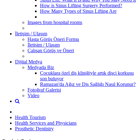
How is Sinus Lifting Surgery Performed?
How Many Types of Sinus Lifting Are
Images from hospital rooms
İletişim / Ulaşım
Hasta Görüş Öneri Formu
İletişim / Ulaşım
Çalışan Görüş ve Öneri
Dijital Medya
Medyada Biz
Çocuklara özel diş kliniğiyle artık dişçi korkusu
son buluyor
Ramazan'da Ağız ve Diş Sağlığı Nasıl Korunur?
Fotoğraf Galerisi
Video
Health Tourism
Health Services and Physicians
Prosthetic Dentistry