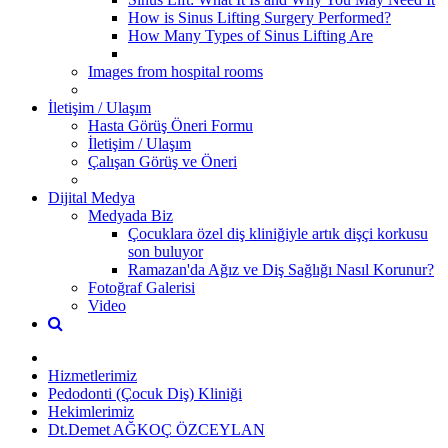
How is Sinus Lifting Surgery Performed?
How Many Types of Sinus Lifting Are
Images from hospital rooms
İletişim / Ulaşım
Hasta Görüş Öneri Formu
İletişim / Ulaşım
Çalışan Görüş ve Öneri
Dijital Medya
Medyada Biz
Çocuklara özel diş kliniğiyle artık dişçi korkusu
son buluyor
Ramazan'da Ağız ve Diş Sağlığı Nasıl Korunur?
Fotoğraf Galerisi
Video
Hizmetlerimiz
Pedodonti (Çocuk Diş) Kliniği
Hekimlerimiz
Dt.Demet AĞKOÇ ÖZCEYLAN