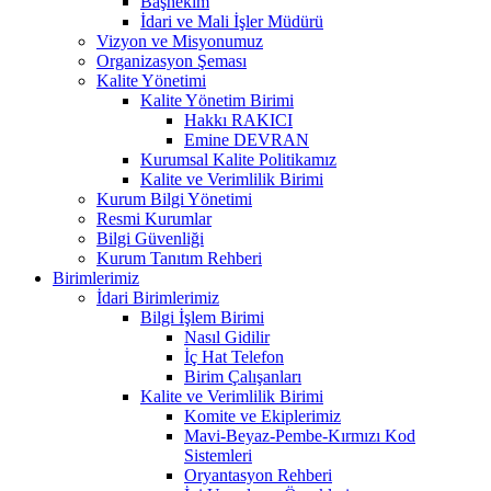
Başhekim
İdari ve Mali İşler Müdürü
Vizyon ve Misyonumuz
Organizasyon Şeması
Kalite Yönetimi
Kalite Yönetim Birimi
Hakkı RAKICI
Emine DEVRAN
Kurumsal Kalite Politikamız
Kalite ve Verimlilik Birimi
Kurum Bilgi Yönetimi
Resmi Kurumlar
Bilgi Güvenliği
Kurum Tanıtım Rehberi
Birimlerimiz
İdari Birimlerimiz
Bilgi İşlem Birimi
Nasıl Gidilir
İç Hat Telefon
Birim Çalışanları
Kalite ve Verimlilik Birimi
Komite ve Ekiplerimiz
Mavi-Beyaz-Pembe-Kırmızı Kod
Sistemleri
Oryantasyon Rehberi