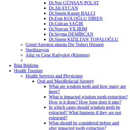
Dt.Nur GÜNSAN POLAT
Dt.Ali AYCAN
Dt.Sinem Kamer BALCI
Dt.Esin KOLOĞLU DİREN
Dt.Gülcan SAĞIR
Dt.Nurcan YILIRIM
Dt.Şeyma DEMİRCAN
Dt.Sinem KIZILTAN TOPALOĞLU
Genel Anestezi altında Diş Tedavi Hizmeti
Sterilizasyon
Ağız ve Çene Radyoloji (Röntgen)
İhlal Bildirim
Health Tourism
Health Services and Physicians
Oral and Maxillofacial Surgery
What are wisdom teeth and how many are
there?
What is impacted wisdom tooth extraction?
How is it done? How long does it take?
In which cases should wisdom teeth be
extracted? What happens if they are not
extracted?
What should be considered before and
after impacted tooth extraction?