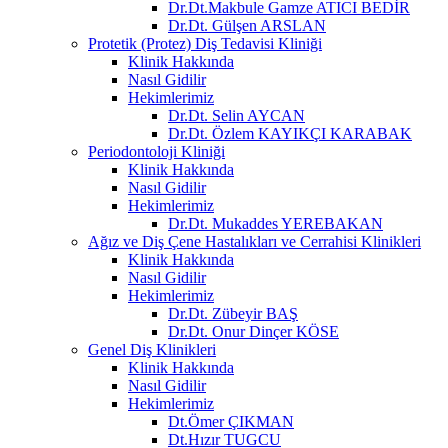
Dr.Dt.Makbule Gamze ATICI BEDİR
Dr.Dt. Gülşen ARSLAN
Protetik (Protez) Diş Tedavisi Kliniği
Klinik Hakkında
Nasıl Gidilir
Hekimlerimiz
Dr.Dt. Selin AYCAN
Dr.Dt. Özlem KAYIKÇI KARABAK
Periodontoloji Kliniği
Klinik Hakkında
Nasıl Gidilir
Hekimlerimiz
Dr.Dt. Mukaddes YEREBAKAN
Ağız ve Diş Çene Hastalıkları ve Cerrahisi Klinikleri
Klinik Hakkında
Nasıl Gidilir
Hekimlerimiz
Dr.Dt. Zübeyir BAŞ
Dr.Dt. Onur Dinçer KÖSE
Genel Diş Klinikleri
Klinik Hakkında
Nasıl Gidilir
Hekimlerimiz
Dt.Ömer ÇIKMAN
Dt.Hızır TUGCU