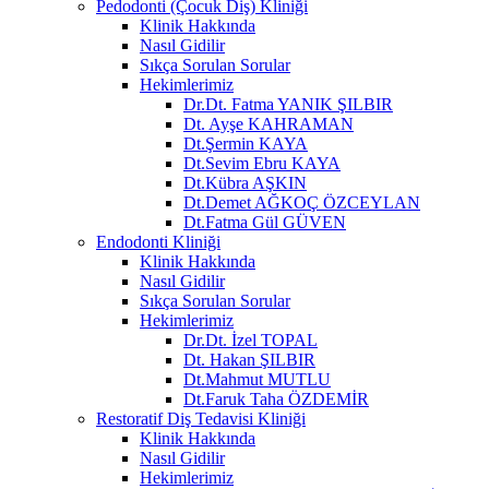
Pedodonti (Çocuk Diş) Kliniği
Klinik Hakkında
Nasıl Gidilir
Sıkça Sorulan Sorular
Hekimlerimiz
Dr.Dt. Fatma YANIK ŞILBIR
Dt. Ayşe KAHRAMAN
Dt.Şermin KAYA
Dt.Sevim Ebru KAYA
Dt.Kübra AŞKIN
Dt.Demet AĞKOÇ ÖZCEYLAN
Dt.Fatma Gül GÜVEN
Endodonti Kliniği
Klinik Hakkında
Nasıl Gidilir
Sıkça Sorulan Sorular
Hekimlerimiz
Dr.Dt. İzel TOPAL
Dt. Hakan ŞILBIR
Dt.Mahmut MUTLU
Dt.Faruk Taha ÖZDEMİR
Restoratif Diş Tedavisi Kliniği
Klinik Hakkında
Nasıl Gidilir
Hekimlerimiz