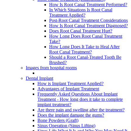
How Is Root Canal Treatment Performed?
In Which Situations Is Root Canal
Treatment Applied?
Post-Root Canal Treatment Considerations
How Is Root Canal Treatment Diagnosed?
Does Root Canal Treatment Hurt?
How Long Does Root Canal Treatment
Take?
How Long Does It Take to Heal After
Root Canal Treatment?
Should a Root Canal-Treated Tooth Be
Brushed?
Images from hospital rooms
Dental Implant
How is Implant Treatment Applied?
Advantages of Implant Treatment
Frequently Asked Questions About Implant
Treatment - How long does it take to complete
implant treatment?
Are there pain and swelling after the treatment?
Does the implant damage the gums?
Bone Powders (Graft)
Sinus Operation (Sinus Lifting)
Sinus Lift: What It Is and Why You May Need It