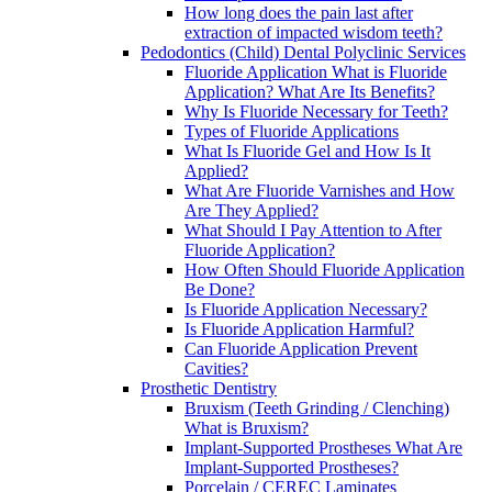
How long does the pain last after
extraction of impacted wisdom teeth?
Pedodontics (Child) Dental Polyclinic Services
Fluoride Application What is Fluoride
Application? What Are Its Benefits?
Why Is Fluoride Necessary for Teeth?
Types of Fluoride Applications
What Is Fluoride Gel and How Is It
Applied?
What Are Fluoride Varnishes and How
Are They Applied?
What Should I Pay Attention to After
Fluoride Application?
How Often Should Fluoride Application
Be Done?
Is Fluoride Application Necessary?
Is Fluoride Application Harmful?
Can Fluoride Application Prevent
Cavities?
Prosthetic Dentistry
Bruxism (Teeth Grinding / Clenching)
What is Bruxism?
Implant-Supported Prostheses What Are
Implant-Supported Prostheses?
Porcelain / CEREC Laminates