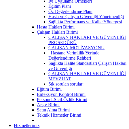
İyi Uygulama Örnekleri
Eğitim Planı
Öz Değerlendirme Planı
Hasta ve Çalışan Güvenliği Yönetmenliği
Sağlıkta Performans ve Kalite Yönergesi
Hasta Hakları Birimi
Çalışan Hakları Birimi
ÇALIŞAN HAKLARI VE GÜVENLİĞİ
PROSEDÜRÜ
ÇALIŞAN MOTİVASYONU
. Hastane Verimlilik Yerinde
Değerlendirme Rehberi
Sağlıkta Kalite Standartları Çalışan Hakları
ve Güvenliği
ÇALIŞAN HAKLARI VE GÜVENLİĞİ
MEVZUAT
Sık sorulan sorular:
Eğitim Birimi
Enfeksiyon Kontrol Birimi
Personel-Sicil-Özlük Birimi
Arşiv Birimi
Satın Alma Birimi
Teknik Hizmetler Birimi
Hizmetlerimiz