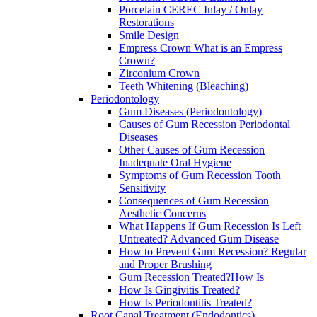
Porcelain CEREC Inlay / Onlay
Restorations
Smile Design
Empress Crown What is an Empress
Crown?
Zirconium Crown
Teeth Whitening (Bleaching)
Periodontology
Gum Diseases (Periodontology)
Causes of Gum Recession Periodontal
Diseases
Other Causes of Gum Recession
Inadequate Oral Hygiene
Symptoms of Gum Recession Tooth
Sensitivity
Consequences of Gum Recession
Aesthetic Concerns
What Happens If Gum Recession Is Left
Untreated? Advanced Gum Disease
How to Prevent Gum Recession? Regular
and Proper Brushing
Gum Recession Treated?How Is
How Is Gingivitis Treated?
How Is Periodontitis Treated?
Root Canal Treatment (Endodontics)