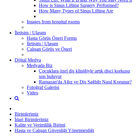
How is Sinus Lifting Surgery Performed?
How Many Types of Sinus Lifting Are
Images from hospital rooms
İletişim / Ulaşım
Hasta Görüş Öneri Formu
İletişim / Ulaşım
Çalışan Görüş ve Öneri
Dijital Medya
Medyada Biz
Çocuklara özel diş kliniğiyle artık dişçi korkusu
son buluyor
Ramazan'da Ağız ve Diş Sağlığı Nasıl Korunur?
Fotoğraf Galerisi
Video
Birimlerimiz
İdari Birimlerimiz
Kalite ve Verimlilik Birimi
Hasta ve Çalışan Güvenliği Yönetmenliği