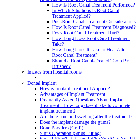
How Is Root Canal Treatment Performed?
In Which Situations Is Root Canal
Treatment Applied?
Post-Root Canal Treatment Considerations
How Is Root Canal Treatment Diagnosed?
Does Root Canal Treatment Hurt?
How Long Does Root Canal Treatment
Take?
How Long Does It Take to Heal After
Root Canal Treatment?
Should a Root Canal-Treated Tooth Be
Brushed?
Images from hospital rooms
Dental Implant
How is Implant Treatment Applied?
Advantages of Implant Treatment
Frequently Asked Questions About Implant
Treatment - How long does it take to complete
implant treatment?
Are there pain and swelling after the treatment?
Does the implant damage the gums?
Bone Powders (Graft)
Sinus Operation (Sinus Lifting)
Sinus Lift: What It Is and Why You May Need It