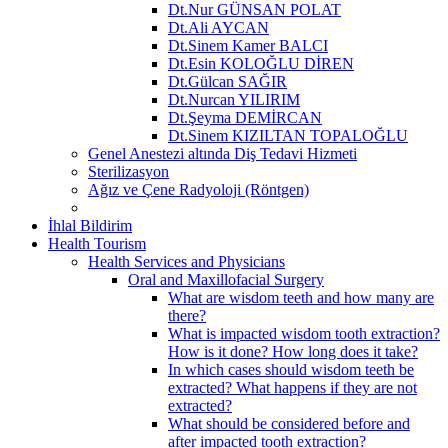
Dt.Nur GÜNSAN POLAT
Dt.Ali AYCAN
Dt.Sinem Kamer BALCI
Dt.Esin KOLOĞLU DİREN
Dt.Gülcan SAĞIR
Dt.Nurcan YILIRIM
Dt.Şeyma DEMİRCAN
Dt.Sinem KIZILTAN TOPALOĞLU
Genel Anestezi altında Diş Tedavi Hizmeti
Sterilizasyon
Ağız ve Çene Radyoloji (Röntgen)
İhlal Bildirim
Health Tourism
Health Services and Physicians
Oral and Maxillofacial Surgery
What are wisdom teeth and how many are
there?
What is impacted wisdom tooth extraction?
How is it done? How long does it take?
In which cases should wisdom teeth be
extracted? What happens if they are not
extracted?
What should be considered before and
after impacted tooth extraction?