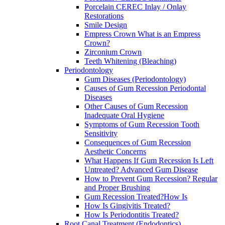
Porcelain CEREC Inlay / Onlay
Restorations
Smile Design
Empress Crown What is an Empress
Crown?
Zirconium Crown
Teeth Whitening (Bleaching)
Periodontology
Gum Diseases (Periodontology)
Causes of Gum Recession Periodontal
Diseases
Other Causes of Gum Recession
Inadequate Oral Hygiene
Symptoms of Gum Recession Tooth
Sensitivity
Consequences of Gum Recession
Aesthetic Concerns
What Happens If Gum Recession Is Left
Untreated? Advanced Gum Disease
How to Prevent Gum Recession? Regular
and Proper Brushing
Gum Recession Treated?How Is
How Is Gingivitis Treated?
How Is Periodontitis Treated?
Root Canal Treatment (Endodontics)