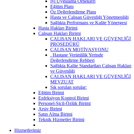
İyi Uygulama Örnekleri
Eğitim Planı
Öz Değerlendirme Planı
Hasta ve Çalışan Güvenliği Yönetmenliği
Sağlıkta Performans ve Kalite Yönergesi
Hasta Hakları Birimi
Çalışan Hakları Birimi
ÇALIŞAN HAKLARI VE GÜVENLİĞİ
PROSEDÜRÜ
ÇALIŞAN MOTİVASYONU
. Hastane Verimlilik Yerinde
Değerlendirme Rehberi
Sağlıkta Kalite Standartları Çalışan Hakları
ve Güvenliği
ÇALIŞAN HAKLARI VE GÜVENLİĞİ
MEVZUAT
Sık sorulan sorular:
Eğitim Birimi
Enfeksiyon Kontrol Birimi
Personel-Sicil-Özlük Birimi
Arşiv Birimi
Satın Alma Birimi
Teknik Hizmetler Birimi
Hizmetlerimiz