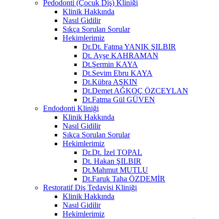
Pedodonti (Çocuk Diş) Kliniği
Klinik Hakkında
Nasıl Gidilir
Sıkça Sorulan Sorular
Hekimlerimiz
Dr.Dt. Fatma YANIK ŞILBIR
Dt. Ayşe KAHRAMAN
Dt.Şermin KAYA
Dt.Sevim Ebru KAYA
Dt.Kübra AŞKIN
Dt.Demet AĞKOÇ ÖZCEYLAN
Dt.Fatma Gül GÜVEN
Endodonti Kliniği
Klinik Hakkında
Nasıl Gidilir
Sıkça Sorulan Sorular
Hekimlerimiz
Dr.Dt. İzel TOPAL
Dt. Hakan ŞILBIR
Dt.Mahmut MUTLU
Dt.Faruk Taha ÖZDEMİR
Restoratif Diş Tedavisi Kliniği
Klinik Hakkında
Nasıl Gidilir
Hekimlerimiz