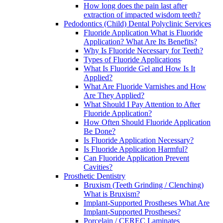
How long does the pain last after
extraction of impacted wisdom teeth?
Pedodontics (Child) Dental Polyclinic Services
Fluoride Application What is Fluoride
Application? What Are Its Benefits?
Why Is Fluoride Necessary for Teeth?
Types of Fluoride Applications
What Is Fluoride Gel and How Is It
Applied?
What Are Fluoride Varnishes and How
Are They Applied?
What Should I Pay Attention to After
Fluoride Application?
How Often Should Fluoride Application
Be Done?
Is Fluoride Application Necessary?
Is Fluoride Application Harmful?
Can Fluoride Application Prevent
Cavities?
Prosthetic Dentistry
Bruxism (Teeth Grinding / Clenching)
What is Bruxism?
Implant-Supported Prostheses What Are
Implant-Supported Prostheses?
Porcelain / CEREC Laminates