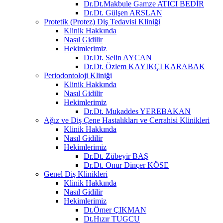
Dr.Dt.Makbule Gamze ATICI BEDİR
Dr.Dt. Gülşen ARSLAN
Protetik (Protez) Diş Tedavisi Kliniği
Klinik Hakkında
Nasıl Gidilir
Hekimlerimiz
Dr.Dt. Selin AYCAN
Dr.Dt. Özlem KAYIKÇI KARABAK
Periodontoloji Kliniği
Klinik Hakkında
Nasıl Gidilir
Hekimlerimiz
Dr.Dt. Mukaddes YEREBAKAN
Ağız ve Diş Çene Hastalıkları ve Cerrahisi Klinikleri
Klinik Hakkında
Nasıl Gidilir
Hekimlerimiz
Dr.Dt. Zübeyir BAŞ
Dr.Dt. Onur Dinçer KÖSE
Genel Diş Klinikleri
Klinik Hakkında
Nasıl Gidilir
Hekimlerimiz
Dt.Ömer ÇIKMAN
Dt.Hızır TUGCU