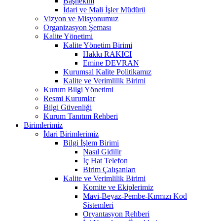
Başhekim
İdari ve Mali İşler Müdürü
Vizyon ve Misyonumuz
Organizasyon Şeması
Kalite Yönetimi
Kalite Yönetim Birimi
Hakkı RAKICI
Emine DEVRAN
Kurumsal Kalite Politikamız
Kalite ve Verimlilik Birimi
Kurum Bilgi Yönetimi
Resmi Kurumlar
Bilgi Güvenliği
Kurum Tanıtım Rehberi
Birimlerimiz
İdari Birimlerimiz
Bilgi İşlem Birimi
Nasıl Gidilir
İç Hat Telefon
Birim Çalışanları
Kalite ve Verimlilik Birimi
Komite ve Ekiplerimiz
Mavi-Beyaz-Pembe-Kırmızı Kod
Sistemleri
Oryantasyon Rehberi