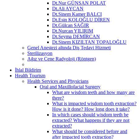
Dt.Nur GÜNSAN POLAT
Dt.Ali AYCAN
Dt.Sinem Kamer BALCI
Dt.Esin KOLOĞLU DİREN
Dt.Gülcan SAĞIR
Dt.Nurcan YILIRIM
Dt.Şeyma DEMİRCAN
Dt.Sinem KIZILTAN TOPALOĞLU
Genel Anestezi altında Diş Tedavi Hizmeti
Sterilizasyon
Ağız ve Çene Radyoloji (Röntgen)
İhlal Bildirim
Health Tourism
Health Services and Physicians
Oral and Maxillofacial Surgery
What are wisdom teeth and how many are
there?
What is impacted wisdom tooth extraction?
How is it done? How long does it take?
In which cases should wisdom teeth be
extracted? What happens if they are not
extracted?
What should be considered before and
after impacted tooth extraction?