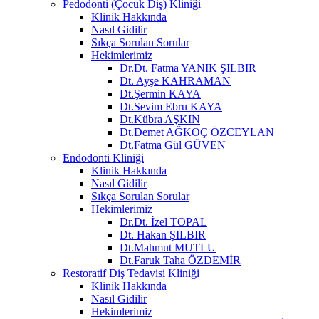
Pedodonti (Çocuk Diş) Kliniği
Klinik Hakkında
Nasıl Gidilir
Sıkça Sorulan Sorular
Hekimlerimiz
Dr.Dt. Fatma YANIK ŞILBIR
Dt. Ayşe KAHRAMAN
Dt.Şermin KAYA
Dt.Sevim Ebru KAYA
Dt.Kübra AŞKIN
Dt.Demet AĞKOÇ ÖZCEYLAN
Dt.Fatma Gül GÜVEN
Endodonti Kliniği
Klinik Hakkında
Nasıl Gidilir
Sıkça Sorulan Sorular
Hekimlerimiz
Dr.Dt. İzel TOPAL
Dt. Hakan ŞILBIR
Dt.Mahmut MUTLU
Dt.Faruk Taha ÖZDEMİR
Restoratif Diş Tedavisi Kliniği
Klinik Hakkında
Nasıl Gidilir
Hekimlerimiz