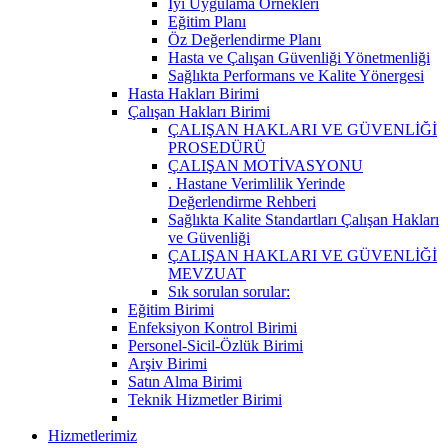
İyi Uygulama Örnekleri
Eğitim Planı
Öz Değerlendirme Planı
Hasta ve Çalışan Güvenliği Yönetmenliği
Sağlıkta Performans ve Kalite Yönergesi
Hasta Hakları Birimi
Çalışan Hakları Birimi
ÇALIŞAN HAKLARI VE GÜVENLİĞİ
PROSEDÜRÜ
ÇALIŞAN MOTİVASYONU
. Hastane Verimlilik Yerinde
Değerlendirme Rehberi
Sağlıkta Kalite Standartları Çalışan Hakları
ve Güvenliği
ÇALIŞAN HAKLARI VE GÜVENLİĞİ
MEVZUAT
Sık sorulan sorular:
Eğitim Birimi
Enfeksiyon Kontrol Birimi
Personel-Sicil-Özlük Birimi
Arşiv Birimi
Satın Alma Birimi
Teknik Hizmetler Birimi
Hizmetlerimiz