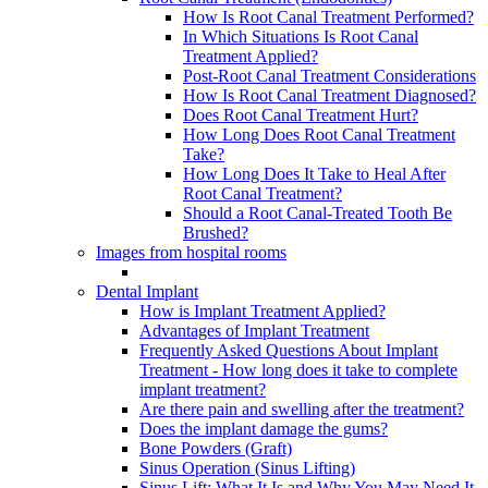
How Is Root Canal Treatment Performed?
In Which Situations Is Root Canal
Treatment Applied?
Post-Root Canal Treatment Considerations
How Is Root Canal Treatment Diagnosed?
Does Root Canal Treatment Hurt?
How Long Does Root Canal Treatment
Take?
How Long Does It Take to Heal After
Root Canal Treatment?
Should a Root Canal-Treated Tooth Be
Brushed?
Images from hospital rooms
Dental Implant
How is Implant Treatment Applied?
Advantages of Implant Treatment
Frequently Asked Questions About Implant
Treatment - How long does it take to complete
implant treatment?
Are there pain and swelling after the treatment?
Does the implant damage the gums?
Bone Powders (Graft)
Sinus Operation (Sinus Lifting)
Sinus Lift: What It Is and Why You May Need It