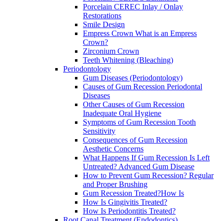
Porcelain CEREC Inlay / Onlay
Restorations
Smile Design
Empress Crown What is an Empress
Crown?
Zirconium Crown
Teeth Whitening (Bleaching)
Periodontology
Gum Diseases (Periodontology)
Causes of Gum Recession Periodontal
Diseases
Other Causes of Gum Recession
Inadequate Oral Hygiene
Symptoms of Gum Recession Tooth
Sensitivity
Consequences of Gum Recession
Aesthetic Concerns
What Happens If Gum Recession Is Left
Untreated? Advanced Gum Disease
How to Prevent Gum Recession? Regular
and Proper Brushing
Gum Recession Treated?How Is
How Is Gingivitis Treated?
How Is Periodontitis Treated?
Root Canal Treatment (Endodontics)