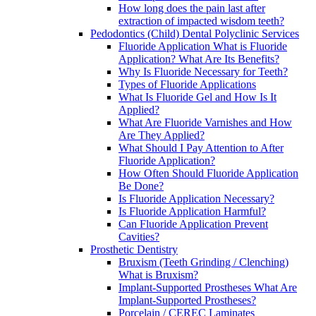
How long does the pain last after
extraction of impacted wisdom teeth?
Pedodontics (Child) Dental Polyclinic Services
Fluoride Application What is Fluoride
Application? What Are Its Benefits?
Why Is Fluoride Necessary for Teeth?
Types of Fluoride Applications
What Is Fluoride Gel and How Is It
Applied?
What Are Fluoride Varnishes and How
Are They Applied?
What Should I Pay Attention to After
Fluoride Application?
How Often Should Fluoride Application
Be Done?
Is Fluoride Application Necessary?
Is Fluoride Application Harmful?
Can Fluoride Application Prevent
Cavities?
Prosthetic Dentistry
Bruxism (Teeth Grinding / Clenching)
What is Bruxism?
Implant-Supported Prostheses What Are
Implant-Supported Prostheses?
Porcelain / CEREC Laminates