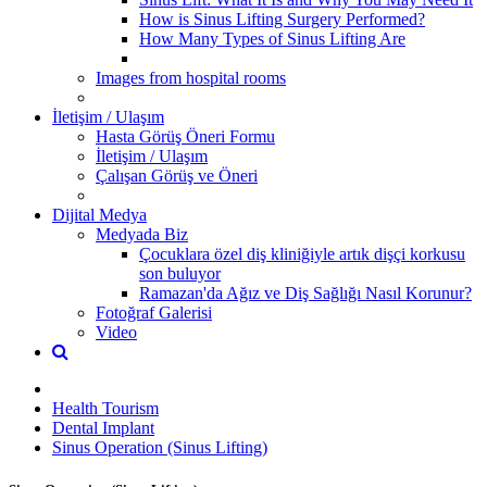
How is Sinus Lifting Surgery Performed?
How Many Types of Sinus Lifting Are
Images from hospital rooms
İletişim / Ulaşım
Hasta Görüş Öneri Formu
İletişim / Ulaşım
Çalışan Görüş ve Öneri
Dijital Medya
Medyada Biz
Çocuklara özel diş kliniğiyle artık dişçi korkusu
son buluyor
Ramazan'da Ağız ve Diş Sağlığı Nasıl Korunur?
Fotoğraf Galerisi
Video
Health Tourism
Dental Implant
Sinus Operation (Sinus Lifting)