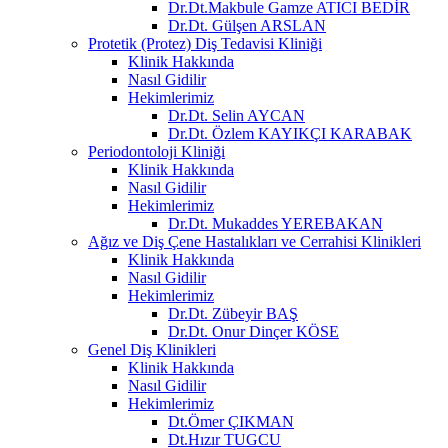
Dr.Dt.Makbule Gamze ATICI BEDİR
Dr.Dt. Gülşen ARSLAN
Protetik (Protez) Diş Tedavisi Kliniği
Klinik Hakkında
Nasıl Gidilir
Hekimlerimiz
Dr.Dt. Selin AYCAN
Dr.Dt. Özlem KAYIKÇI KARABAK
Periodontoloji Kliniği
Klinik Hakkında
Nasıl Gidilir
Hekimlerimiz
Dr.Dt. Mukaddes YEREBAKAN
Ağız ve Diş Çene Hastalıkları ve Cerrahisi Klinikleri
Klinik Hakkında
Nasıl Gidilir
Hekimlerimiz
Dr.Dt. Zübeyir BAŞ
Dr.Dt. Onur Dinçer KÖSE
Genel Diş Klinikleri
Klinik Hakkında
Nasıl Gidilir
Hekimlerimiz
Dt.Ömer ÇIKMAN
Dt.Hızır TUGCU