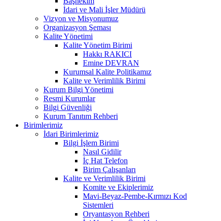
Başhekim
İdari ve Mali İşler Müdürü
Vizyon ve Misyonumuz
Organizasyon Şeması
Kalite Yönetimi
Kalite Yönetim Birimi
Hakkı RAKICI
Emine DEVRAN
Kurumsal Kalite Politikamız
Kalite ve Verimlilik Birimi
Kurum Bilgi Yönetimi
Resmi Kurumlar
Bilgi Güvenliği
Kurum Tanıtım Rehberi
Birimlerimiz
İdari Birimlerimiz
Bilgi İşlem Birimi
Nasıl Gidilir
İç Hat Telefon
Birim Çalışanları
Kalite ve Verimlilik Birimi
Komite ve Ekiplerimiz
Mavi-Beyaz-Pembe-Kırmızı Kod
Sistemleri
Oryantasyon Rehberi