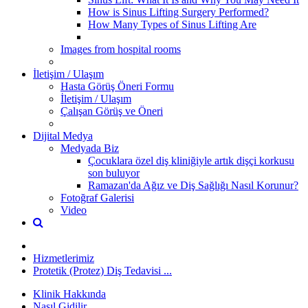
How is Sinus Lifting Surgery Performed?
How Many Types of Sinus Lifting Are
Images from hospital rooms
İletişim / Ulaşım
Hasta Görüş Öneri Formu
İletişim / Ulaşım
Çalışan Görüş ve Öneri
Dijital Medya
Medyada Biz
Çocuklara özel diş kliniğiyle artık dişçi korkusu
son buluyor
Ramazan'da Ağız ve Diş Sağlığı Nasıl Korunur?
Fotoğraf Galerisi
Video
Hizmetlerimiz
Protetik (Protez) Diş Tedavisi ...
Klinik Hakkında
Nasıl Gidilir