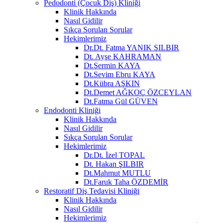
Pedodonti (Çocuk Diş) Kliniği
Klinik Hakkında
Nasıl Gidilir
Sıkça Sorulan Sorular
Hekimlerimiz
Dr.Dt. Fatma YANIK ŞILBIR
Dt. Ayşe KAHRAMAN
Dt.Şermin KAYA
Dt.Sevim Ebru KAYA
Dt.Kübra AŞKIN
Dt.Demet AĞKOÇ ÖZCEYLAN
Dt.Fatma Gül GÜVEN
Endodonti Kliniği
Klinik Hakkında
Nasıl Gidilir
Sıkça Sorulan Sorular
Hekimlerimiz
Dr.Dt. İzel TOPAL
Dt. Hakan ŞILBIR
Dt.Mahmut MUTLU
Dt.Faruk Taha ÖZDEMİR
Restoratif Diş Tedavisi Kliniği
Klinik Hakkında
Nasıl Gidilir
Hekimlerimiz