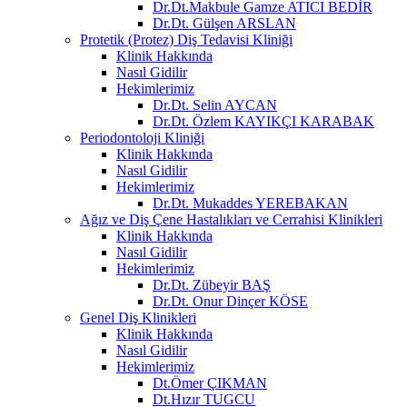
Dr.Dt.Makbule Gamze ATICI BEDİR
Dr.Dt. Gülşen ARSLAN
Protetik (Protez) Diş Tedavisi Kliniği
Klinik Hakkında
Nasıl Gidilir
Hekimlerimiz
Dr.Dt. Selin AYCAN
Dr.Dt. Özlem KAYIKÇI KARABAK
Periodontoloji Kliniği
Klinik Hakkında
Nasıl Gidilir
Hekimlerimiz
Dr.Dt. Mukaddes YEREBAKAN
Ağız ve Diş Çene Hastalıkları ve Cerrahisi Klinikleri
Klinik Hakkında
Nasıl Gidilir
Hekimlerimiz
Dr.Dt. Zübeyir BAŞ
Dr.Dt. Onur Dinçer KÖSE
Genel Diş Klinikleri
Klinik Hakkında
Nasıl Gidilir
Hekimlerimiz
Dt.Ömer ÇIKMAN
Dt.Hızır TUGCU