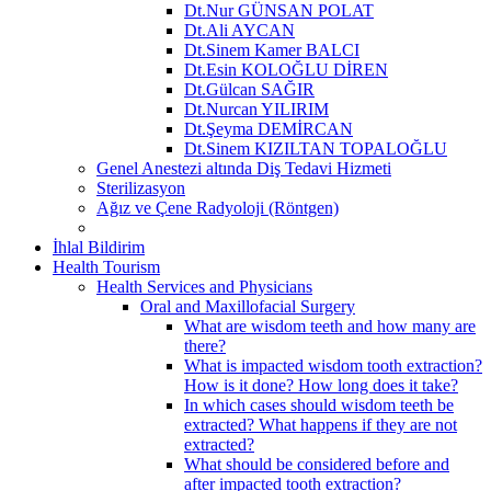
Dt.Nur GÜNSAN POLAT
Dt.Ali AYCAN
Dt.Sinem Kamer BALCI
Dt.Esin KOLOĞLU DİREN
Dt.Gülcan SAĞIR
Dt.Nurcan YILIRIM
Dt.Şeyma DEMİRCAN
Dt.Sinem KIZILTAN TOPALOĞLU
Genel Anestezi altında Diş Tedavi Hizmeti
Sterilizasyon
Ağız ve Çene Radyoloji (Röntgen)
İhlal Bildirim
Health Tourism
Health Services and Physicians
Oral and Maxillofacial Surgery
What are wisdom teeth and how many are
there?
What is impacted wisdom tooth extraction?
How is it done? How long does it take?
In which cases should wisdom teeth be
extracted? What happens if they are not
extracted?
What should be considered before and
after impacted tooth extraction?