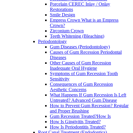
Porcelain CEREC Inlay / Onlay
Restorations
Smile Design
Empress Crown What is an Empress
Crown?
Zirconium Crown
Teeth Whitening (Bleaching)
Periodontology
Gum Diseases (Periodontology)
Causes of Gum Recession Periodontal
Diseases
Other Causes of Gum Recession
Inadequate Oral Hygiene
Symptoms of Gum Recession Tooth
Sensitivity
Consequences of Gum Recession
Aesthetic Concerns
What Happens If Gum Recession Is Left
Untreated? Advanced Gum Disease
How to Prevent Gum Recession? Regular
and Proper Brushing
Gum Recession Treated?How Is
How Is Gingivitis Treated?
How Is Periodontitis Treated?
Root Canal Treatment (Endodontics)