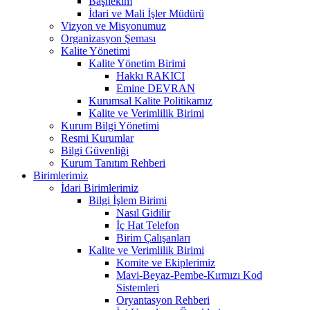
Başhekim
İdari ve Mali İşler Müdürü
Vizyon ve Misyonumuz
Organizasyon Şeması
Kalite Yönetimi
Kalite Yönetim Birimi
Hakkı RAKICI
Emine DEVRAN
Kurumsal Kalite Politikamız
Kalite ve Verimlilik Birimi
Kurum Bilgi Yönetimi
Resmi Kurumlar
Bilgi Güvenliği
Kurum Tanıtım Rehberi
Birimlerimiz
İdari Birimlerimiz
Bilgi İşlem Birimi
Nasıl Gidilir
İç Hat Telefon
Birim Çalışanları
Kalite ve Verimlilik Birimi
Komite ve Ekiplerimiz
Mavi-Beyaz-Pembe-Kırmızı Kod
Sistemleri
Oryantasyon Rehberi