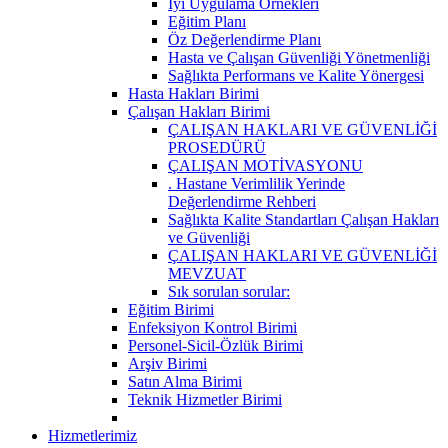
İyi Uygulama Örnekleri
Eğitim Planı
Öz Değerlendirme Planı
Hasta ve Çalışan Güvenliği Yönetmenliği
Sağlıkta Performans ve Kalite Yönergesi
Hasta Hakları Birimi
Çalışan Hakları Birimi
ÇALIŞAN HAKLARI VE GÜVENLİĞİ
PROSEDÜRÜ
ÇALIŞAN MOTİVASYONU
. Hastane Verimlilik Yerinde
Değerlendirme Rehberi
Sağlıkta Kalite Standartları Çalışan Hakları
ve Güvenliği
ÇALIŞAN HAKLARI VE GÜVENLİĞİ
MEVZUAT
Sık sorulan sorular:
Eğitim Birimi
Enfeksiyon Kontrol Birimi
Personel-Sicil-Özlük Birimi
Arşiv Birimi
Satın Alma Birimi
Teknik Hizmetler Birimi
Hizmetlerimiz