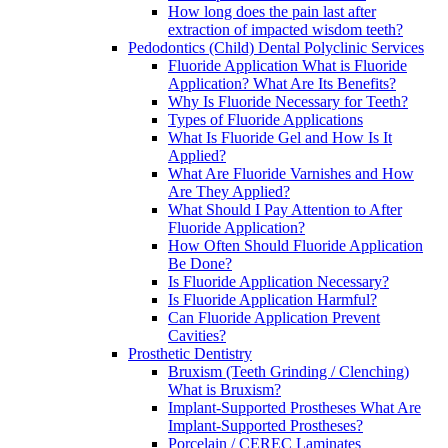
How long does the pain last after
extraction of impacted wisdom teeth?
Pedodontics (Child) Dental Polyclinic Services
Fluoride Application What is Fluoride
Application? What Are Its Benefits?
Why Is Fluoride Necessary for Teeth?
Types of Fluoride Applications
What Is Fluoride Gel and How Is It
Applied?
What Are Fluoride Varnishes and How
Are They Applied?
What Should I Pay Attention to After
Fluoride Application?
How Often Should Fluoride Application
Be Done?
Is Fluoride Application Necessary?
Is Fluoride Application Harmful?
Can Fluoride Application Prevent
Cavities?
Prosthetic Dentistry
Bruxism (Teeth Grinding / Clenching)
What is Bruxism?
Implant-Supported Prostheses What Are
Implant-Supported Prostheses?
Porcelain / CEREC Laminates