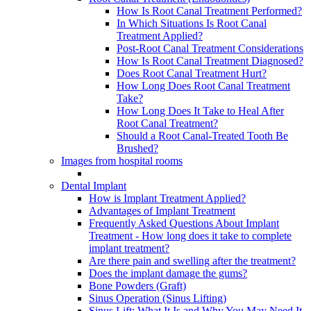
How Is Root Canal Treatment Performed?
In Which Situations Is Root Canal
Treatment Applied?
Post-Root Canal Treatment Considerations
How Is Root Canal Treatment Diagnosed?
Does Root Canal Treatment Hurt?
How Long Does Root Canal Treatment
Take?
How Long Does It Take to Heal After
Root Canal Treatment?
Should a Root Canal-Treated Tooth Be
Brushed?
Images from hospital rooms
Dental Implant
How is Implant Treatment Applied?
Advantages of Implant Treatment
Frequently Asked Questions About Implant
Treatment - How long does it take to complete
implant treatment?
Are there pain and swelling after the treatment?
Does the implant damage the gums?
Bone Powders (Graft)
Sinus Operation (Sinus Lifting)
Sinus Lift: What It Is and Why You May Need It