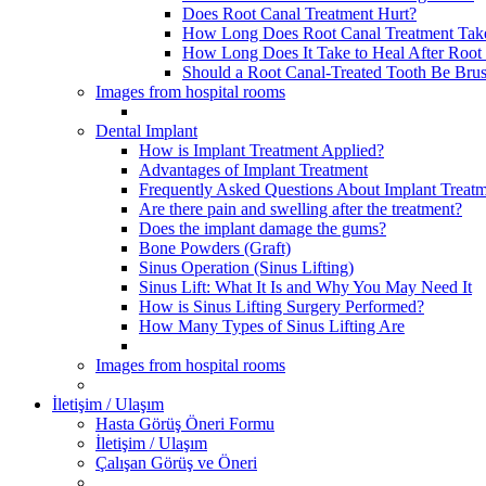
Does Root Canal Treatment Hurt?
How Long Does Root Canal Treatment Tak
How Long Does It Take to Heal After Root
Should a Root Canal-Treated Tooth Be Bru
Images from hospital rooms
Dental Implant
How is Implant Treatment Applied?
Advantages of Implant Treatment
Frequently Asked Questions About Implant Treatme
Are there pain and swelling after the treatment?
Does the implant damage the gums?
Bone Powders (Graft)
Sinus Operation (Sinus Lifting)
Sinus Lift: What It Is and Why You May Need It
How is Sinus Lifting Surgery Performed?
How Many Types of Sinus Lifting Are
Images from hospital rooms
İletişim / Ulaşım
Hasta Görüş Öneri Formu
İletişim / Ulaşım
Çalışan Görüş ve Öneri