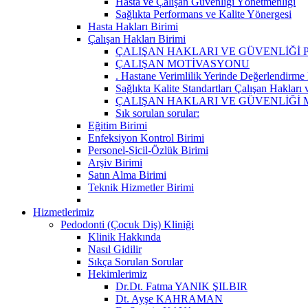
Hasta ve Çalışan Güvenliği Yönetmenliği
Sağlıkta Performans ve Kalite Yönergesi
Hasta Hakları Birimi
Çalışan Hakları Birimi
ÇALIŞAN HAKLARI VE GÜVENLİĞİ
ÇALIŞAN MOTİVASYONU
. Hastane Verimlilik Yerinde Değerlendirme
Sağlıkta Kalite Standartları Çalışan Hakları
ÇALIŞAN HAKLARI VE GÜVENLİĞİ
Sık sorulan sorular:
Eğitim Birimi
Enfeksiyon Kontrol Birimi
Personel-Sicil-Özlük Birimi
Arşiv Birimi
Satın Alma Birimi
Teknik Hizmetler Birimi
Hizmetlerimiz
Pedodonti (Çocuk Diş) Kliniği
Klinik Hakkında
Nasıl Gidilir
Sıkça Sorulan Sorular
Hekimlerimiz
Dr.Dt. Fatma YANIK ŞILBIR
Dt. Ayşe KAHRAMAN