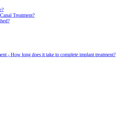
e?
 Canal Treatment?
shed?
nt - How long does it take to complete implant treatment?