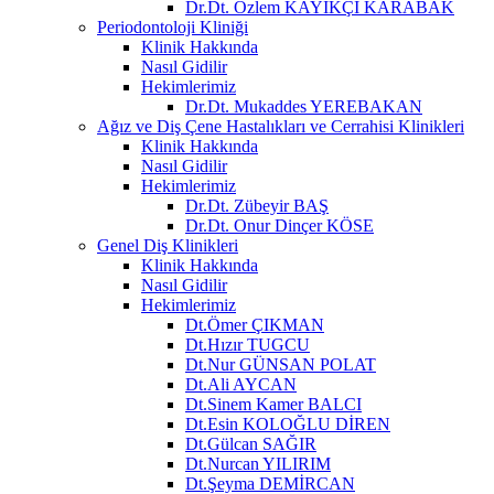
Dr.Dt. Özlem KAYIKÇI KARABAK
Periodontoloji Kliniği
Klinik Hakkında
Nasıl Gidilir
Hekimlerimiz
Dr.Dt. Mukaddes YEREBAKAN
Ağız ve Diş Çene Hastalıkları ve Cerrahisi Klinikleri
Klinik Hakkında
Nasıl Gidilir
Hekimlerimiz
Dr.Dt. Zübeyir BAŞ
Dr.Dt. Onur Dinçer KÖSE
Genel Diş Klinikleri
Klinik Hakkında
Nasıl Gidilir
Hekimlerimiz
Dt.Ömer ÇIKMAN
Dt.Hızır TUGCU
Dt.Nur GÜNSAN POLAT
Dt.Ali AYCAN
Dt.Sinem Kamer BALCI
Dt.Esin KOLOĞLU DİREN
Dt.Gülcan SAĞIR
Dt.Nurcan YILIRIM
Dt.Şeyma DEMİRCAN