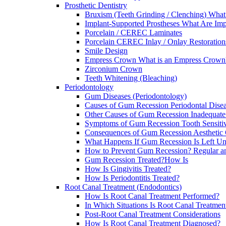
Prosthetic Dentistry
Bruxism (Teeth Grinding / Clenching) What
Implant-Supported Prostheses What Are Imp
Porcelain / CEREC Laminates
Porcelain CEREC Inlay / Onlay Restoration
Smile Design
Empress Crown What is an Empress Crown
Zirconium Crown
Teeth Whitening (Bleaching)
Periodontology
Gum Diseases (Periodontology)
Causes of Gum Recession Periodontal Dise
Other Causes of Gum Recession Inadequate
Symptoms of Gum Recession Tooth Sensitiv
Consequences of Gum Recession Aesthetic
What Happens If Gum Recession Is Left U
How to Prevent Gum Recession? Regular a
Gum Recession Treated?How Is
How Is Gingivitis Treated?
How Is Periodontitis Treated?
Root Canal Treatment (Endodontics)
How Is Root Canal Treatment Performed?
In Which Situations Is Root Canal Treatmen
Post-Root Canal Treatment Considerations
How Is Root Canal Treatment Diagnosed?