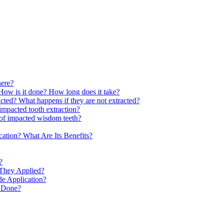
here?
How is it done? How long does it take?
cted? What happens if they are not extracted?
impacted tooth extraction?
n of impacted wisdom teeth?
cation? What Are Its Benefits?
?
They Applied?
de Application?
e Done?