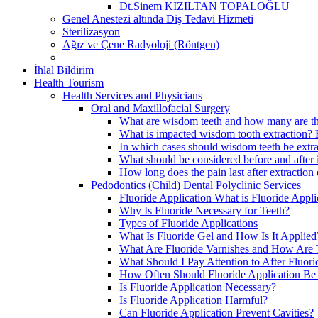
Dt.Sinem KIZILTAN TOPALOĞLU
Genel Anestezi altında Diş Tedavi Hizmeti
Sterilizasyon
Ağız ve Çene Radyoloji (Röntgen)
İhlal Bildirim
Health Tourism
Health Services and Physicians
Oral and Maxillofacial Surgery
What are wisdom teeth and how many are t
What is impacted wisdom tooth extraction? 
In which cases should wisdom teeth be extra
What should be considered before and after 
How long does the pain last after extractio
Pedodontics (Child) Dental Polyclinic Services
Fluoride Application What is Fluoride Appli
Why Is Fluoride Necessary for Teeth?
Types of Fluoride Applications
What Is Fluoride Gel and How Is It Applied
What Are Fluoride Varnishes and How Are 
What Should I Pay Attention to After Fluori
How Often Should Fluoride Application B
Is Fluoride Application Necessary?
Is Fluoride Application Harmful?
Can Fluoride Application Prevent Cavities?