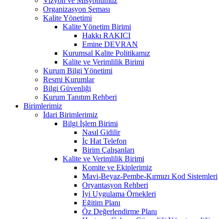
Vizyon ve Misyonumuz
Organizasyon Şeması
Kalite Yönetimi
Kalite Yönetim Birimi
Hakkı RAKICI
Emine DEVRAN
Kurumsal Kalite Politikamız
Kalite ve Verimlilik Birimi
Kurum Bilgi Yönetimi
Resmi Kurumlar
Bilgi Güvenliği
Kurum Tanıtım Rehberi
Birimlerimiz
İdari Birimlerimiz
Bilgi İşlem Birimi
Nasıl Gidilir
İç Hat Telefon
Birim Çalışanları
Kalite ve Verimlilik Birimi
Komite ve Ekiplerimiz
Mavi-Beyaz-Pembe-Kırmızı Kod Sistemleri
Oryantasyon Rehberi
İyi Uygulama Örnekleri
Eğitim Planı
Öz Değerlendirme Planı