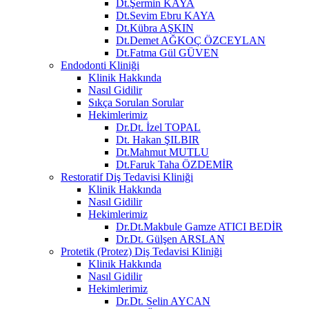
Dt.Şermin KAYA
Dt.Sevim Ebru KAYA
Dt.Kübra AŞKIN
Dt.Demet AĞKOÇ ÖZCEYLAN
Dt.Fatma Gül GÜVEN
Endodonti Kliniği
Klinik Hakkında
Nasıl Gidilir
Sıkça Sorulan Sorular
Hekimlerimiz
Dr.Dt. İzel TOPAL
Dt. Hakan ŞILBIR
Dt.Mahmut MUTLU
Dt.Faruk Taha ÖZDEMİR
Restoratif Diş Tedavisi Kliniği
Klinik Hakkında
Nasıl Gidilir
Hekimlerimiz
Dr.Dt.Makbule Gamze ATICI BEDİR
Dr.Dt. Gülşen ARSLAN
Protetik (Protez) Diş Tedavisi Kliniği
Klinik Hakkında
Nasıl Gidilir
Hekimlerimiz
Dr.Dt. Selin AYCAN