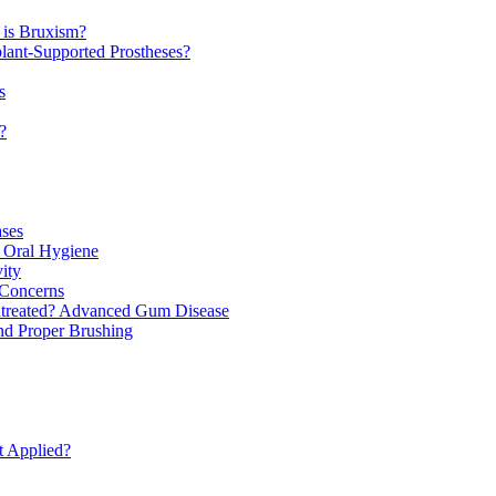
 is Bruxism?
lant-Supported Prostheses?
s
?
ases
 Oral Hygiene
ity
 Concerns
ntreated? Advanced Gum Disease
nd Proper Brushing
t Applied?