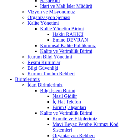
Başhekim
İdari ve Mali İşler Müdürü
Vizyon ve Misyonumuz
Organizasyon Şeması
Kalite Yönetimi
Kalite Yönetim Birimi
Hakkı RAKICI
Emine DEVRAN
Kurumsal Kalite Politikamız
Kalite ve Verimlilik Birimi
Kurum Bilgi Yönetimi
Resmi Kurumlar
Bilgi Güvenliği
Kurum Tanıtım Rehberi
Birimlerimiz
İdari Birimlerimiz
Bilgi İşlem Birimi
Nasıl Gidilir
İç Hat Telefon
Birim Çalışanları
Kalite ve Verimlilik Birimi
Komite ve Ekiplerimiz
Mavi-Beyaz-Pembe-Kırmızı Kod
Sistemleri
Oryantasyon Rehberi