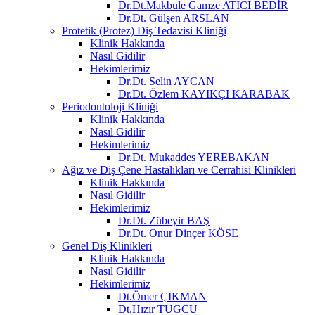
Dr.Dt.Makbule Gamze ATICI BEDİR
Dr.Dt. Gülşen ARSLAN
Protetik (Protez) Diş Tedavisi Kliniği
Klinik Hakkında
Nasıl Gidilir
Hekimlerimiz
Dr.Dt. Selin AYCAN
Dr.Dt. Özlem KAYIKÇI KARABAK
Periodontoloji Kliniği
Klinik Hakkında
Nasıl Gidilir
Hekimlerimiz
Dr.Dt. Mukaddes YEREBAKAN
Ağız ve Diş Çene Hastalıkları ve Cerrahisi Klinikleri
Klinik Hakkında
Nasıl Gidilir
Hekimlerimiz
Dr.Dt. Zübeyir BAŞ
Dr.Dt. Onur Dinçer KÖSE
Genel Diş Klinikleri
Klinik Hakkında
Nasıl Gidilir
Hekimlerimiz
Dt.Ömer ÇIKMAN
Dt.Hızır TUGCU