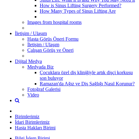
How is Sinus Lifting Surgery Performed?
How Many Types of Sinus Lifting Are
Images from hospital rooms
İletişim / Ulaşım
Hasta Görüş Öneri Formu
İletişim / Ulaşım
Çalışan Görüş ve Öneri
Dijital Medya
Medyada Biz
Çocuklara özel diş kliniğiyle artık dişçi korkusu
son buluyor
Ramazan'da Ağız ve Diş Sağlığı Nasıl Korunur?
Fotoğraf Galerisi
Video
Birimlerimiz
İdari Birimlerimiz
Hasta Hakları Birimi
Bilgi İşlem Birimi