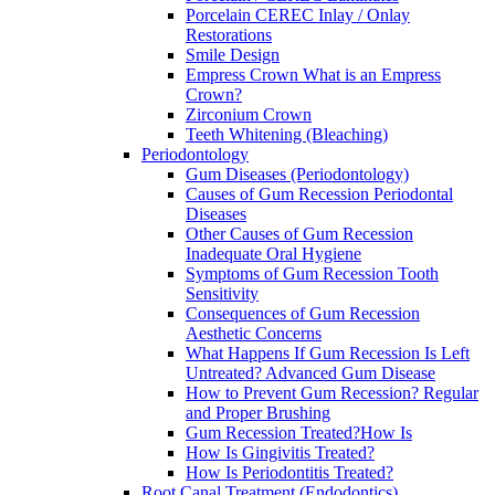
Porcelain CEREC Inlay / Onlay
Restorations
Smile Design
Empress Crown What is an Empress
Crown?
Zirconium Crown
Teeth Whitening (Bleaching)
Periodontology
Gum Diseases (Periodontology)
Causes of Gum Recession Periodontal
Diseases
Other Causes of Gum Recession
Inadequate Oral Hygiene
Symptoms of Gum Recession Tooth
Sensitivity
Consequences of Gum Recession
Aesthetic Concerns
What Happens If Gum Recession Is Left
Untreated? Advanced Gum Disease
How to Prevent Gum Recession? Regular
and Proper Brushing
Gum Recession Treated?How Is
How Is Gingivitis Treated?
How Is Periodontitis Treated?
Root Canal Treatment (Endodontics)