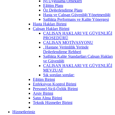
İyi Uygulama Örnekleri
Eğitim Planı
Öz Değerlendirme Planı
Hasta ve Çalışan Güvenliği Yönetmenliği
Sağlıkta Performans ve Kalite Yönergesi
Hasta Hakları Birimi
Çalışan Hakları Birimi
ÇALIŞAN HAKLARI VE GÜVENLİĞİ
PROSEDÜRÜ
ÇALIŞAN MOTİVASYONU
. Hastane Verimlilik Yerinde
Değerlendirme Rehberi
Sağlıkta Kalite Standartları Çalışan Hakları
ve Güvenliği
ÇALIŞAN HAKLARI VE GÜVENLİĞİ
MEVZUAT
Sık sorulan sorular:
Eğitim Birimi
Enfeksiyon Kontrol Birimi
Personel-Sicil-Özlük Birimi
Arşiv Birimi
Satın Alma Birimi
Teknik Hizmetler Birimi
Hizmetlerimiz