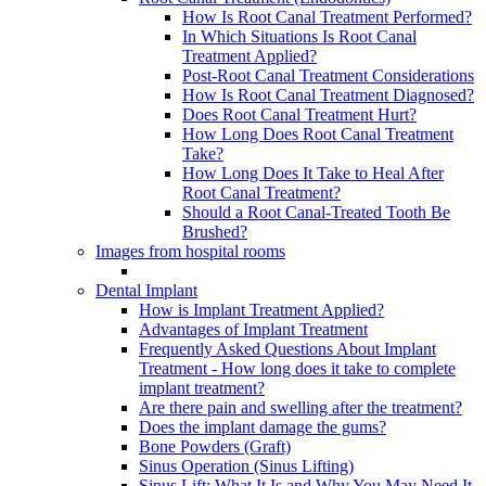
How Is Root Canal Treatment Performed?
In Which Situations Is Root Canal
Treatment Applied?
Post-Root Canal Treatment Considerations
How Is Root Canal Treatment Diagnosed?
Does Root Canal Treatment Hurt?
How Long Does Root Canal Treatment
Take?
How Long Does It Take to Heal After
Root Canal Treatment?
Should a Root Canal-Treated Tooth Be
Brushed?
Images from hospital rooms
Dental Implant
How is Implant Treatment Applied?
Advantages of Implant Treatment
Frequently Asked Questions About Implant
Treatment - How long does it take to complete
implant treatment?
Are there pain and swelling after the treatment?
Does the implant damage the gums?
Bone Powders (Graft)
Sinus Operation (Sinus Lifting)
Sinus Lift: What It Is and Why You May Need It