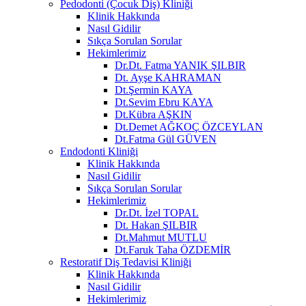
Pedodonti (Çocuk Diş) Kliniği
Klinik Hakkında
Nasıl Gidilir
Sıkça Sorulan Sorular
Hekimlerimiz
Dr.Dt. Fatma YANIK ŞILBIR
Dt. Ayşe KAHRAMAN
Dt.Şermin KAYA
Dt.Sevim Ebru KAYA
Dt.Kübra AŞKIN
Dt.Demet AĞKOÇ ÖZCEYLAN
Dt.Fatma Gül GÜVEN
Endodonti Kliniği
Klinik Hakkında
Nasıl Gidilir
Sıkça Sorulan Sorular
Hekimlerimiz
Dr.Dt. İzel TOPAL
Dt. Hakan ŞILBIR
Dt.Mahmut MUTLU
Dt.Faruk Taha ÖZDEMİR
Restoratif Diş Tedavisi Kliniği
Klinik Hakkında
Nasıl Gidilir
Hekimlerimiz