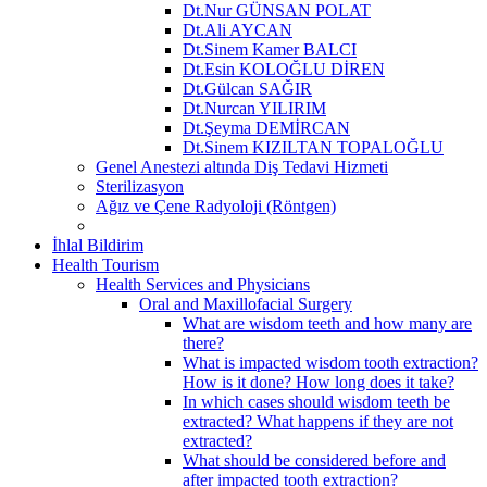
Dt.Nur GÜNSAN POLAT
Dt.Ali AYCAN
Dt.Sinem Kamer BALCI
Dt.Esin KOLOĞLU DİREN
Dt.Gülcan SAĞIR
Dt.Nurcan YILIRIM
Dt.Şeyma DEMİRCAN
Dt.Sinem KIZILTAN TOPALOĞLU
Genel Anestezi altında Diş Tedavi Hizmeti
Sterilizasyon
Ağız ve Çene Radyoloji (Röntgen)
İhlal Bildirim
Health Tourism
Health Services and Physicians
Oral and Maxillofacial Surgery
What are wisdom teeth and how many are
there?
What is impacted wisdom tooth extraction?
How is it done? How long does it take?
In which cases should wisdom teeth be
extracted? What happens if they are not
extracted?
What should be considered before and
after impacted tooth extraction?