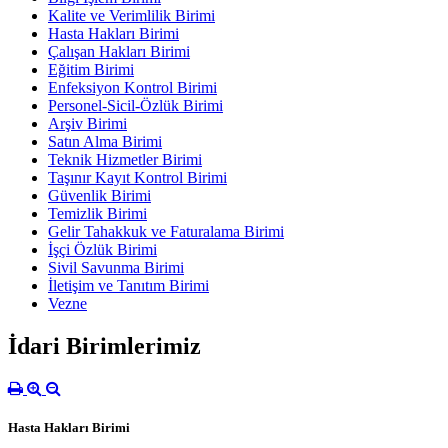
Kalite ve Verimlilik Birimi
Hasta Hakları Birimi
Çalışan Hakları Birimi
Eğitim Birimi
Enfeksiyon Kontrol Birimi
Personel-Sicil-Özlük Birimi
Arşiv Birimi
Satın Alma Birimi
Teknik Hizmetler Birimi
Taşınır Kayıt Kontrol Birimi
Güvenlik Birimi
Temizlik Birimi
Gelir Tahakkuk ve Faturalama Birimi
İşçi Özlük Birimi
Sivil Savunma Birimi
İletişim ve Tanıtım Birimi
Vezne
İdari Birimlerimiz
Hasta Hakları Birimi