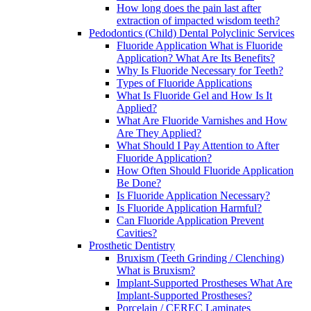
How long does the pain last after
extraction of impacted wisdom teeth?
Pedodontics (Child) Dental Polyclinic Services
Fluoride Application What is Fluoride
Application? What Are Its Benefits?
Why Is Fluoride Necessary for Teeth?
Types of Fluoride Applications
What Is Fluoride Gel and How Is It
Applied?
What Are Fluoride Varnishes and How
Are They Applied?
What Should I Pay Attention to After
Fluoride Application?
How Often Should Fluoride Application
Be Done?
Is Fluoride Application Necessary?
Is Fluoride Application Harmful?
Can Fluoride Application Prevent
Cavities?
Prosthetic Dentistry
Bruxism (Teeth Grinding / Clenching)
What is Bruxism?
Implant-Supported Prostheses What Are
Implant-Supported Prostheses?
Porcelain / CEREC Laminates