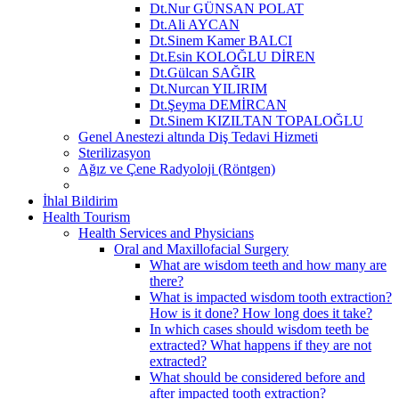
Dt.Nur GÜNSAN POLAT
Dt.Ali AYCAN
Dt.Sinem Kamer BALCI
Dt.Esin KOLOĞLU DİREN
Dt.Gülcan SAĞIR
Dt.Nurcan YILIRIM
Dt.Şeyma DEMİRCAN
Dt.Sinem KIZILTAN TOPALOĞLU
Genel Anestezi altında Diş Tedavi Hizmeti
Sterilizasyon
Ağız ve Çene Radyoloji (Röntgen)
İhlal Bildirim
Health Tourism
Health Services and Physicians
Oral and Maxillofacial Surgery
What are wisdom teeth and how many are
there?
What is impacted wisdom tooth extraction?
How is it done? How long does it take?
In which cases should wisdom teeth be
extracted? What happens if they are not
extracted?
What should be considered before and
after impacted tooth extraction?