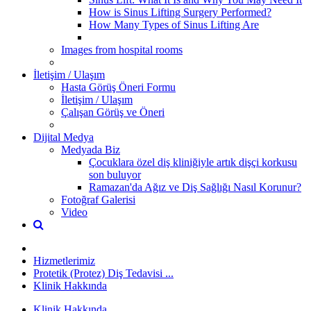
How is Sinus Lifting Surgery Performed?
How Many Types of Sinus Lifting Are
Images from hospital rooms
İletişim / Ulaşım
Hasta Görüş Öneri Formu
İletişim / Ulaşım
Çalışan Görüş ve Öneri
Dijital Medya
Medyada Biz
Çocuklara özel diş kliniğiyle artık dişçi korkusu
son buluyor
Ramazan'da Ağız ve Diş Sağlığı Nasıl Korunur?
Fotoğraf Galerisi
Video
Hizmetlerimiz
Protetik (Protez) Diş Tedavisi ...
Klinik Hakkında
Klinik Hakkında