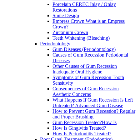
Porcelain CEREC Inlay / Onlay
Restorations
Smile Design
Empress Crown What is an Empress
Crown?
Zirconium Crown
Teeth Whitening (Bleaching)
Periodontology
Gum Diseases (Periodontology)
Causes of Gum Recession Periodontal
Diseases
Other Causes of Gum Recession
Inadequate Oral Hygiene
Symptoms of Gum Recession Tooth
Sensitivity
Consequences of Gum Recession
Aesthetic Concerns
What Happens If Gum Recession Is Left
Untreated? Advanced Gum Disease
How to Prevent Gum Recession? Regular
and Proper Brushing
Gum Recession Treated?How Is
How Is Gingivitis Treated?
How Is Periodontitis Treated?
Root Canal Treatment (Endodontics)