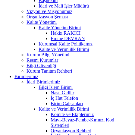
Başhekim
İdari ve Mali İşler Müdürü
Vizyon ve Misyonumuz
Organizasyon Şeması
Kalite Yönetimi
Kalite Yönetim Birimi
Hakkı RAKICI
Emine DEVRAN
Kurumsal Kalite Politikamız
Kalite ve Verimlilik Birimi
Kurum Bilgi Yönetimi
Resmi Kurumlar
Bilgi Güvenliği
Kurum Tanıtım Rehberi
Birimlerimiz
İdari Birimlerimiz
Bilgi İşlem Birimi
Nasıl Gidilir
İç Hat Telefon
Birim Çalışanları
Kalite ve Verimlilik Birimi
Komite ve Ekiplerimiz
Mavi-Beyaz-Pembe-Kırmızı Kod
Sistemleri
Oryantasyon Rehberi