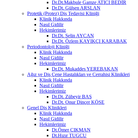
Dr.Dt.Makbule Gamze ATICI BEDİR
Dr.Dt. Gülşen ARSLAN
Protetik (Protez) Diş Tedavisi Kliniği
Klinik Hakkında
Nasıl Gidilir
Hekimlerimiz
Dr.Dt. Selin AYCAN
Dr.Dt. Özlem KAYIKÇI KARABAK
Periodontoloji Kliniği
Klinik Hakkında
Nasıl Gidilir
Hekimlerimiz
Dr.Dt. Mukaddes YEREBAKAN
Ağız ve Diş Çene Hastalıkları ve Cerrahisi Klinikleri
Klinik Hakkında
Nasıl Gidilir
Hekimlerimiz
Dr.Dt. Zübeyir BAŞ
Dr.Dt. Onur Dinçer KÖSE
Genel Diş Klinikleri
Klinik Hakkında
Nasıl Gidilir
Hekimlerimiz
Dt.Ömer ÇIKMAN
Dt.Hızır TUGCU