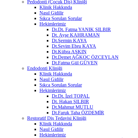
Pedodonti (Çocuk Diş) Kliniği
Klinik Hakkında
Nasıl Gidilir
Sıkça Sorulan Sorular
Hekimlerimiz
Dr.Dt. Fatma YANIK ŞILBIR
Dt. Ayşe KAHRAMAN
Dt.Şermin KAYA
Dt.Sevim Ebru KAYA
Dt.Kübra AŞKIN
Dt.Demet AĞKOÇ ÖZCEYLAN
Dt.Fatma Gül GÜVEN
Endodonti Kliniği
Klinik Hakkında
Nasıl Gidilir
Sıkça Sorulan Sorular
Hekimlerimiz
Dr.Dt. İzel TOPAL
Dt. Hakan ŞILBIR
Dt.Mahmut MUTLU
Dt.Faruk Taha ÖZDEMİR
Restoratif Diş Tedavisi Kliniği
Klinik Hakkında
Nasıl Gidilir
Hekimlerimiz