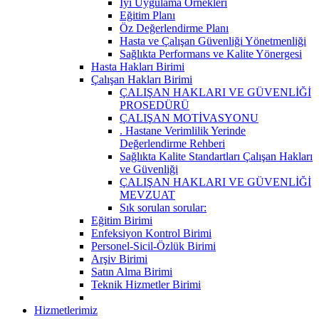
İyi Uygulama Örnekleri
Eğitim Planı
Öz Değerlendirme Planı
Hasta ve Çalışan Güvenliği Yönetmenliği
Sağlıkta Performans ve Kalite Yönergesi
Hasta Hakları Birimi
Çalışan Hakları Birimi
ÇALIŞAN HAKLARI VE GÜVENLİĞİ
PROSEDÜRÜ
ÇALIŞAN MOTİVASYONU
. Hastane Verimlilik Yerinde
Değerlendirme Rehberi
Sağlıkta Kalite Standartları Çalışan Hakları
ve Güvenliği
ÇALIŞAN HAKLARI VE GÜVENLİĞİ
MEVZUAT
Sık sorulan sorular:
Eğitim Birimi
Enfeksiyon Kontrol Birimi
Personel-Sicil-Özlük Birimi
Arşiv Birimi
Satın Alma Birimi
Teknik Hizmetler Birimi
Hizmetlerimiz