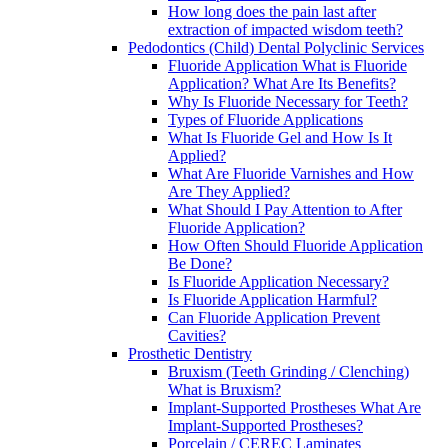
How long does the pain last after
extraction of impacted wisdom teeth?
Pedodontics (Child) Dental Polyclinic Services
Fluoride Application What is Fluoride
Application? What Are Its Benefits?
Why Is Fluoride Necessary for Teeth?
Types of Fluoride Applications
What Is Fluoride Gel and How Is It
Applied?
What Are Fluoride Varnishes and How
Are They Applied?
What Should I Pay Attention to After
Fluoride Application?
How Often Should Fluoride Application
Be Done?
Is Fluoride Application Necessary?
Is Fluoride Application Harmful?
Can Fluoride Application Prevent
Cavities?
Prosthetic Dentistry
Bruxism (Teeth Grinding / Clenching)
What is Bruxism?
Implant-Supported Prostheses What Are
Implant-Supported Prostheses?
Porcelain / CEREC Laminates