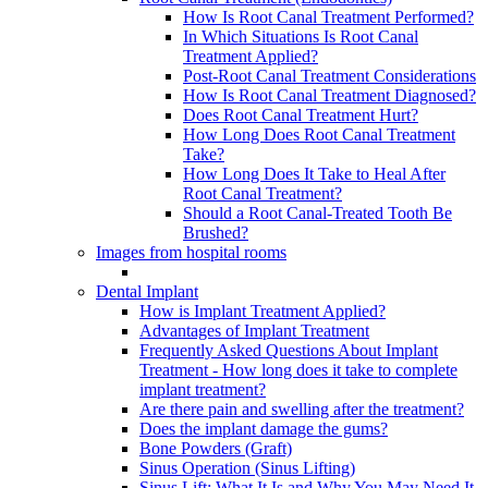
How Is Root Canal Treatment Performed?
In Which Situations Is Root Canal
Treatment Applied?
Post-Root Canal Treatment Considerations
How Is Root Canal Treatment Diagnosed?
Does Root Canal Treatment Hurt?
How Long Does Root Canal Treatment
Take?
How Long Does It Take to Heal After
Root Canal Treatment?
Should a Root Canal-Treated Tooth Be
Brushed?
Images from hospital rooms
Dental Implant
How is Implant Treatment Applied?
Advantages of Implant Treatment
Frequently Asked Questions About Implant
Treatment - How long does it take to complete
implant treatment?
Are there pain and swelling after the treatment?
Does the implant damage the gums?
Bone Powders (Graft)
Sinus Operation (Sinus Lifting)
Sinus Lift: What It Is and Why You May Need It